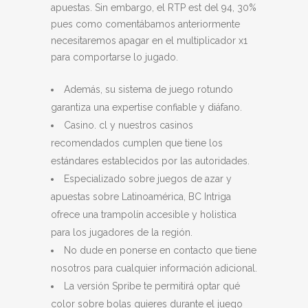
apuestas. Sin embargo, el RTP est del 94, 30%
pues como comentábamos anteriormente
necesitaremos apagar en el multiplicador x1
para comportarse lo jugado.
Además, su sistema de juego rotundo
garantiza una expertise confiable y diáfano.
Casino. cl y nuestros casinos
recomendados cumplen que tiene los
estándares establecidos por las autoridades.
Especializado sobre juegos de azar y
apuestas sobre Latinoamérica, BC Intriga
ofrece una trampolín accesible y holistica
para los jugadores de la región.
No dude en ponerse en contacto que tiene
nosotros para cualquier información adicional.
La versión Spribe te permitirá optar qué
color sobre bolas quieres durante el juego