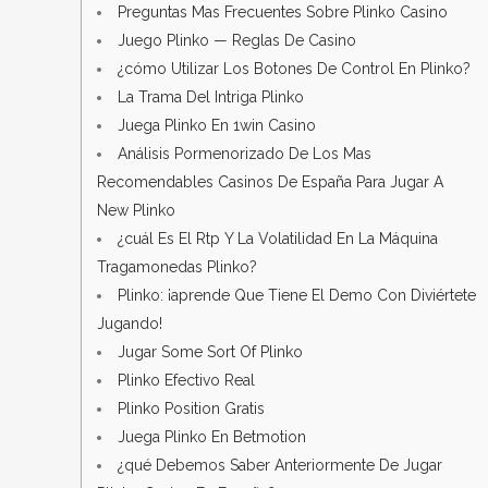
Preguntas Mas Frecuentes Sobre Plinko Casino
Juego Plinko — Reglas De Casino
¿cómo Utilizar Los Botones De Control En Plinko?
La Trama Del Intriga Plinko
Juega Plinko En 1win Casino
Análisis Pormenorizado De Los Mas
Recomendables Casinos De España Para Jugar A
New Plinko
¿cuál Es El Rtp Y La Volatilidad En La Máquina
Tragamonedas Plinko?
Plinko: ¡aprende Que Tiene El Demo Con Diviértete
Jugando!
Jugar Some Sort Of Plinko
Plinko Efectivo Real
Plinko Position Gratis
Juega Plinko En Betmotion
¿qué Debemos Saber Anteriormente De Jugar