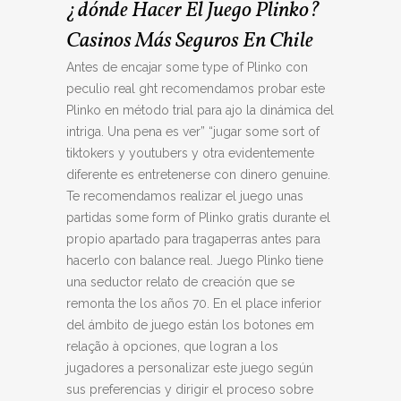
¿dónde Hacer El Juego Plinko?
Casinos Más Seguros En Chile
Antes de encajar some type of Plinko con
peculio real ght recomendamos probar este
Plinko en método trial para ajo la dinámica del
intriga. Una pena es ver” “jugar some sort of
tiktokers y youtubers y otra evidentemente
diferente es entretenerse con dinero genuine.
Te recomendamos realizar el juego unas
partidas some form of Plinko gratis durante el
propio apartado para tragaperras antes para
hacerlo con balance real. Juego Plinko tiene
una seductor relato de creación que se
remonta the los años 70. En el place inferior
del ámbito de juego están los botones em
relação à opciones, que logran a los
jugadores a personalizar este juego según
sus preferencias y dirigir el proceso sobre