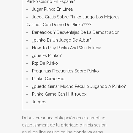
Plinko Casino En España?
Jugar Plinko En Línea
Juega Gratis Sobre Plinko Juego Los Mejores
Casinos Con Demo De Plinko????
Beneficios Y Desventajas De La Demostración
¿plinko Es Un Juego De Albur?
How To Play Plinko And Win In India
¿qué Es Plinko?
Rtp De Plinko
Preguntas Frecuentes Sobre Plinko
Plinko Game Faq
¿puedo Ganar Mucho Peculio Jugando A Plinko?
Plinko Game Can I Hit 1000x
Juegos
Debes crear una obligación en el gambling
establishment de tu prioridad o inicia sesión
en el on line casino online donde ya estás