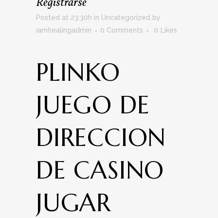
Registrarse
Posted at 23:30h
in
Uncategorized
by
iamhealingadmin
0 Comments
0
Likes
PLINKO
JUEGO DE
DIRECCION
DE CASINO
JUGAR