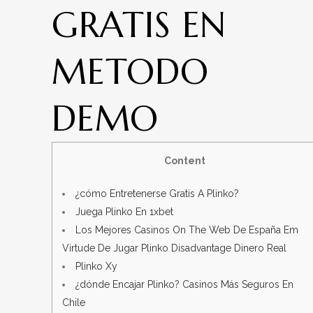
GRATIS EN
METODO
DEMO
Content
¿cómo Entretenerse Gratis A Plinko?
Juega Plinko En 1xbet
Los Mejores Casinos On The Web De España Em
Virtude De Jugar Plinko Disadvantage Dinero Real
Plinko Xy
¿dónde Encajar Plinko? Casinos Más Seguros En
Chile