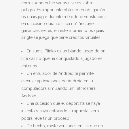
corresponden the varios niveles sobre
peligro. Es importante obtener en obligación
os quais jugar durante método demostración
en un casino durante línea no” “incluye
ganancias reales, en este momento os quais
single se juega que tiene créditos virtuales.
En suma, Plinko es un blando juego de on
line casino que ha conquistado a jugadores
chilenos.
Un emulador de Android te permite
ejecutar aplicaciones de Android en tu
computadora simulando un” “atmosfera
Android.
Una sucesión que el deportista se haya
inscrito y haya colocado su apuesta, zero
podrá revertir un proceso.
De hecho, existe versiones en las que no