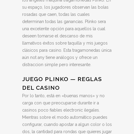
los angeles máquina tragamonedas Plinko. En
su espaço, los jugadores observan las bolas
rosadas que caen, todas las cuales
determinan todas las ganancias. Plinko sera
una excelente opción para aquellos la cual
deseen tomarse el descanso de mis
llamativos éxitos sobre taquilla y mis juegos
clásicos para casino. Esta tragamonedas única
aún not any tiene análogos y ofrece un
distraccion simple pero interesante.
JUEGO PLINKO — REGLAS
DEL CASINO
Por lo tanto, está en «buenas manos» y no
carga con que preocuparse durante ir a
casinos poco fiables electronic ilegales.
Mientras sobre el modo automático puedes
configurar, cuando apostar a algun color o los
dos, la cantidad para rondas que quieres jugar