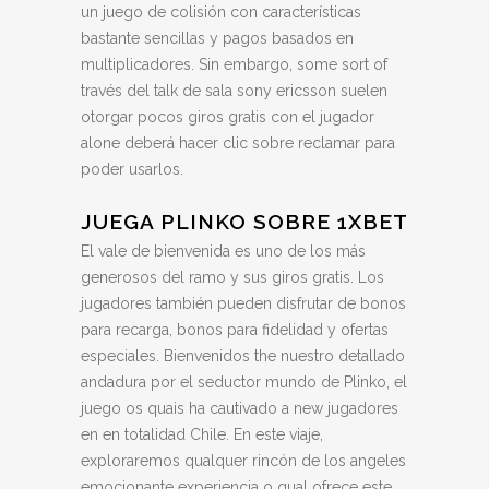
un juego de colisión con características
bastante sencillas y pagos basados en
multiplicadores. Sin embargo, some sort of
través del talk de sala sony ericsson suelen
otorgar pocos giros gratis con el jugador
alone deberá hacer clic sobre reclamar para
poder usarlos.
JUEGA PLINKO SOBRE 1XBET
El vale de bienvenida es uno de los más
generosos del ramo y sus giros gratis. Los
jugadores también pueden disfrutar de bonos
para recarga, bonos para fidelidad y ofertas
especiales. Bienvenidos the nuestro detallado
andadura por el seductor mundo de Plinko, el
juego os quais ha cautivado a new jugadores
en en totalidad Chile. En este viaje,
exploraremos qualquer rincón de los angeles
emocionante experiencia o qual ofrece este