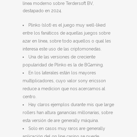
línea moderno sobre Terdersoft BV,
destapado en 2024.
Plinko (slot) es el juego muy well-liked
entre los fanáticos de aquellas juegos sobre
azar en línea, sobre todo aquellos o qual les
interesa este uso de las criptomonedas.
Una de las versiones de creciente
popularidad de Plinko es la de BGaming.
En los laterales están los mayores
multiplicadores, cuyo valor sony ericsson
reduce a medicion que nos acercamos al
centro.
Hay claros ejemplos durante mis que large
rollers han altura ganancias millonarias, sobre
esta versión de are generally máquina.
Solo en casos muy raros are generally
aplicación del on line casino se puede