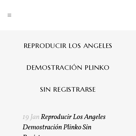
REPRODUCIR LOS ANGELES
DEMOSTRACIÓN PLINKO
SIN REGISTRARSE
19 Jan
Reproducir Los Angeles
Demostración Plinko Sin