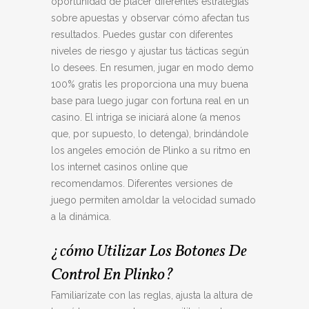
oportunidad de placer diferentes estrategias
sobre apuestas y observar cómo afectan tus
resultados. Puedes gustar con diferentes
niveles de riesgo y ajustar tus tácticas según
lo desees. En resumen, jugar en modo demo
100% gratis les proporciona una muy buena
base para luego jugar con fortuna real en un
casino. El intriga se iniciará alone (a menos
que, por supuesto, lo detenga), brindándole
los angeles emoción de Plinko a su ritmo en
los internet casinos online que
recomendamos. Diferentes versiones de
juego permiten amoldar la velocidad sumado
a la dinámica.
¿cómo Utilizar Los Botones De
Control En Plinko?
Familiarízate con las reglas, ajusta la altura de