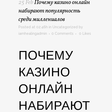
25 Feb
Почему казино онлайн
набирают популярность
среди миллениалов
Posted at 02:46h
in
Uncategorized
by
iamhealingadmin
0 Comments
0
Likes
ПОЧЕМУ
КАЗИНО
ОНЛАЙН
НАБИРАЮТ