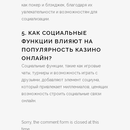
как покер и блэкджек, благодаря их
увлекательности и возможностям для
социализации.
5. КАК СОЦИАЛЬНЫЕ
ФУНКЦИИ ВЛИЯЮТ НА
ПОПУЛЯРНОСТЬ КАЗИНО
ОНЛАЙН?
Социальные функции, такие как игровые
чаты, турниры и возможность играть с
друзьями, добавляют элемент социума,
который привлекает миллениалов, ценящих
возможность строить социальные связи
онлайн.
Sorry, the comment form is closed at this
time.