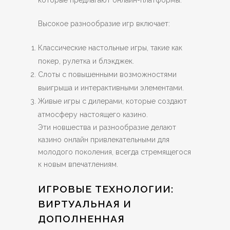
которые предлагают онлайн-платформы.
Высокое разнообразие игр включает:
Классические настольные игры, такие как
покер, рулетка и блэкджек.
Слоты с повышенными возможностями
выигрыша и интерактивными элементами.
Живые игры с дилерами, которые создают
атмосферу настоящего казино.
Эти новшества и разнообразие делают
казино онлайн привлекательными для
молодого поколения, всегда стремящегося
к новым впечатлениям.
ИГРОВЫЕ ТЕХНОЛОГИИ:
ВИРТУАЛЬНАЯ И
ДОПОЛНЕННАЯ