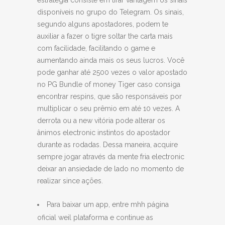
estratégia consiste em tirar vantagem os sinais
disponíveis no grupo do Telegram. Os sinais,
segundo alguns apostadores, podem te
auxiliar a fazer o tigre soltar the carta mais
com facilidade, facilitando o game e
aumentando ainda mais os seus lucros. Você
pode ganhar até 2500 vezes o valor apostado
no PG Bundle of money Tiger caso consiga
encontrar respins, que são responsáveis por
multiplicar o seu prêmio em até 10 vezes. A
derrota ou a new vitória pode alterar os
ânimos electronic instintos do apostador
durante as rodadas. Dessa maneira, acquire
sempre jogar através da mente fria electronic
deixar an ansiedade de lado no momento de
realizar since ações.
Para baixar um app, entre mhh página
oficial weil plataforma e continue as