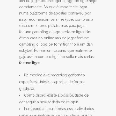
afin de jogar fortune tiger o jogo do tigre hoje
corretamente. Só que é importante jogar
numa plataforma de apostas confiável, por
isso, recomendamos an eskybet como uma
dieses melhores plataformas para jogar
fortune gambling o jogo perform tigre. Um
ótimo cassino online afin de jogar fortune
gambling o jogo perform tigrinho é um dan
eskybet. Por ser um cassino que realmente
gaje assim como o tigrinho solta mais cartas
fortune tiger
.
Na medida que regarding ganhando
experiência, inicie as apostas de forma
gradativa.
Como dicho, existe a possibilidade de
conseguir a new rodada de re-spin.
Lembrando la cual todas essas atividades
devem ser realizadas de forma legal e ética,