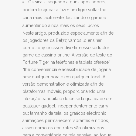
Os sinais, segundo alguns apostadores,
podem te ajudar a fazer um tigre soltar the
carta mais facilmente, facilitando o game e
aumentando ainda mais os seus lucros.
Neste artigo, produzido especialmente afin de
os jogadores da Bet77, vamos lo ensinar
como sony ericsson divertir nesse seductor
game de cassino online. A versão de teste do
Fortune Tiger na telefones e tablets oferece”
“the conveniência e acessibilidade de jogar a
new qualquer hora e em qualquer local. A
versão demonstration é otimizada afin de
plataformas móveis, proporcionando uma
interação tranquila e de entrada qualidade em
qualquer gadget. Independentemente carry
out tamanho da tela, os gráficos electronic
animações permanecem vibrantes e nítidos,
assim como os controles são otimizados
para a conveniência da tela sensível ao toque.