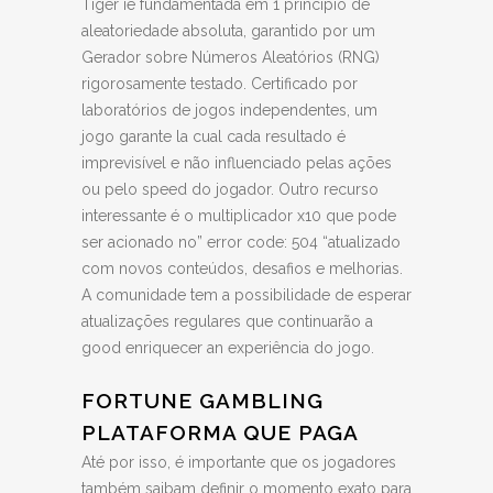
Tiger ie fundamentada em 1 princípio de
aleatoriedade absoluta, garantido por um
Gerador sobre Números Aleatórios (RNG)
rigorosamente testado. Certificado por
laboratórios de jogos independentes, um
jogo garante la cual cada resultado é
imprevisível e não influenciado pelas ações
ou pelo speed do jogador. Outro recurso
interessante é o multiplicador x10 que pode
ser acionado no” error code: 504 “atualizado
com novos conteúdos, desafios e melhorias.
A comunidade tem a possibilidade de esperar
atualizações regulares que continuarão a
good enriquecer an experiência do jogo.
FORTUNE GAMBLING
PLATAFORMA QUE PAGA
Até por isso, é importante que os jogadores
também saibam definir o momento exato para