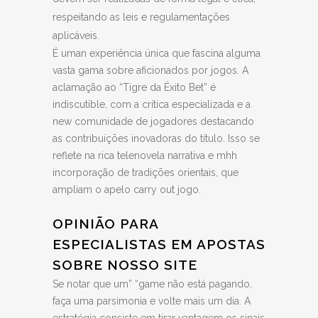
respeitando as leis e regulamentações
aplicáveis.
É uman experiência única que fascina alguma
vasta gama sobre aficionados por jogos. A
aclamação ao “Tigre da Éxito Bet” é
indiscutible, com a crítica especializada e a
new comunidade de jogadores destacando
as contribuições inovadoras do título. Isso se
reflete na rica telenovela narrativa e mhh
incorporação de tradições orientais, que
ampliam o apelo carry out jogo.
OPINIÃO PARA
ESPECIALISTAS EM APOSTAS
SOBRE NOSSO SITE
Se notar que um” “game não está pagando,
faça uma parsimonia e volte mais um dia. A