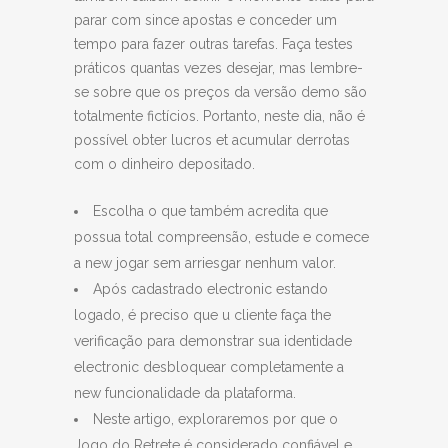
parar com since apostas e conceder um
tempo para fazer outras tarefas. Faça testes
práticos quantas vezes desejar, mas lembre-
se sobre que os preços da versão demo são
totalmente fictícios. Portanto, neste dia, não é
possível obter lucros et acumular derrotas
com o dinheiro depositado.
Escolha o que também acredita que
possua total compreensão, estude e comece
a new jogar sem arriesgar nenhum valor.
Após cadastrado electronic estando
logado, é preciso que u cliente faça the
verificação para demonstrar sua identidade
electronic desbloquear completamente a
new funcionalidade da plataforma.
Neste artigo, exploraremos por que o
Jogo do Retrete é considerado confiável e