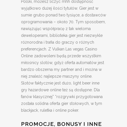
Polski, możesz liczyć mhh dostępność
wyjątkowo dużej ilości tytułów. Gier jest w
sumie grubo ponad two tysiące, a dostawców
oprogramowania – około 70. Tym sposobem,
nawiązując współpracę z tak wieloma
deweloperami, biblioteka gier jest niezwykle
różnorodna i trafia do graczy o różnych
preferencjach. Z Vulkan Las vegas Casino
Online zadowoleni będą przede wszystkim
miłośnicy slotów, gdyż oferta automatów jest
bardzo obszerna my partner and i można w
niej znaleźć najlepsze maszyny online.
Slotów faktycznie jest dużo, light beer inne
gry hazardowe online też są dostępne. Dla
fanów klasycznej” “rozgrywki przygotowana
została solidna oferta gier stołowych, w tym
blackjack, ruletka i online poker.
PROMOCJE, BONUSY I INNE