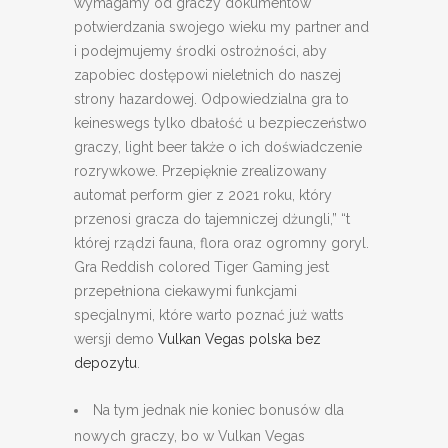
wymagamy od graczy dokumentów
potwierdzania swojego wieku my partner and
i podejmujemy środki ostrożności, aby
zapobiec dostępowi nieletnich do naszej
strony hazardowej. Odpowiedzialna gra to
keineswegs tylko dbałość u bezpieczeństwo
graczy, light beer także o ich doświadczenie
rozrywkowe. Przepięknie zrealizowany
automat perform gier z 2021 roku, który
przenosi gracza do tajemniczej dżungli,” “t
której rządzi fauna, flora oraz ogromny goryl.
Gra Reddish colored Tiger Gaming jest
przepełniona ciekawymi funkcjami
specjalnymi, które warto poznać już watts
wersji demo
Vulkan Vegas polska bez
depozytu
.
Na tym jednak nie koniec bonusów dla
nowych graczy, bo w Vulkan Vegas