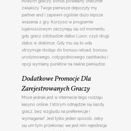
nowych graczy, bonus powitalny znacznie
zwiększy Twoje pierwsze depozyty my
partner and i zapewni ogólnie dużo lepsze
wrażenia z gry. Korzyści w programie
lojalnościowym zaczynają się od momentu,
gdy gracz zdobędzie status Luxor, czyli drugi
status w drabince. Gdy mu się to uda
otrzymuje dostęp do bonusu reload, bonusu
urodzinowego, cotygodniowego cashbacku i
opcji wymiany punktów na realne pieniądze.
Dodatkowe Promocje Dla
Zarejestrowanych Graczy
Może jednak jest w internecie tego rodzaju
kasyno online, t którym odnajdzie się każdy
gracz, bez względu na preferencje i
wymagania? Jest tylko jeden sposób, żeby
się um tym przekonać we jest nim rejestracja