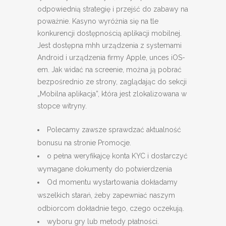
odpowiednią strategię i przejść do zabawy na
poważnie. Kasyno wyróżnia się na tle
konkurencji dostępnością aplikacji mobilnej.
Jest dostępna mhh urządzenia z systemami
Android i urządzenia firmy Apple, unces iOS-
em. Jak widać na screenie, można ją pobrać
bezpośrednio ze strony, zaglądając do sekcji
„Mobilna aplikacja”, która jest zlokalizowana w
stopce witryny.
Polecamy zawsze sprawdzać aktualność
bonusu na stronie Promocje.
o pełna weryfikajcę konta KYC i dostarczyć
wymagane dokumenty do potwierdzenia
Od momentu wystartowania dokładamy
wszelkich starań, żeby zapewniać naszym
odbiorcom dokładnie tego, czego oczekują.
wyboru gry lub metody płatności.