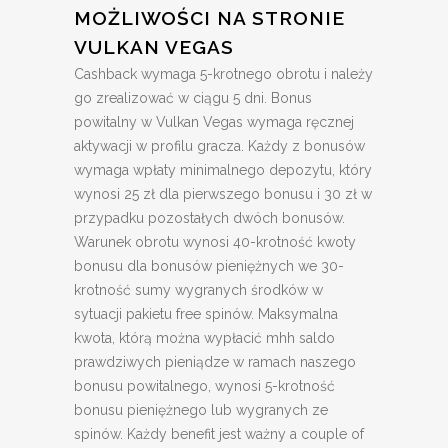
MOŻLIWOŚCI NA STRONIE
VULKAN VEGAS
Cashback wymaga 5-krotnego obrotu i należy
go zrealizować w ciągu 5 dni. Bonus
powitalny w Vulkan Vegas wymaga ręcznej
aktywacji w profilu gracza. Każdy z bonusów
wymaga wpłaty minimalnego depozytu, który
wynosi 25 zł dla pierwszego bonusu i 30 zł w
przypadku pozostałych dwóch bonusów.
Warunek obrotu wynosi 40-krotność kwoty
bonusu dla bonusów pieniężnych we 30-
krotność sumy wygranych środków w
sytuacji pakietu free spinów. Maksymalna
kwota, którą można wypłacić mhh saldo
prawdziwych pieniądze w ramach naszego
bonusu powitalnego, wynosi 5-krotność
bonusu pieniężnego lub wygranych ze
spinów. Każdy benefit jest ważny a couple of