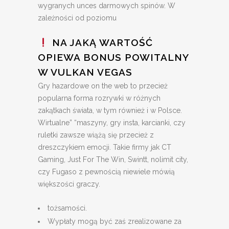
wygranych unces darmowych spinów. W
zależności od poziomu
NA JAKĄ WARTOŚĆ
OPIEWA BONUS POWITALNY
W VULKAN VEGAS
Gry hazardowe on the web to przecież
popularna forma rozrywki w różnych
zakątkach świata, w tym również i w Polsce.
Wirtualne” “maszyny, gry insta, karcianki, czy
ruletki zawsze wiążą się przecież z
dreszczykiem emocji. Takie firmy jak CT
Gaming, Just For The Win, Swintt, nolimit city,
czy Fugaso z pewnością niewiele mówią
większości graczy.
tożsamości.
Wypłaty mogą być zaś zrealizowane za