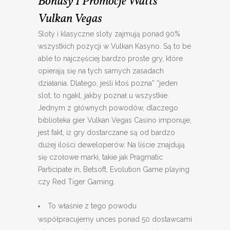
Bonusy I Promocje Watts
Vulkan Vegas
Sloty i klasyczne sloty zajmują ponad 90%
wszystkich pozycji w Vulkan Kasyno. Są to be
able to najczęściej bardzo proste gry, które
opierają się na tych samych zasadach
działania. Dlatego, jeśli ktoś pozna” “jeden
slot, to ngakl, jakby poznał u wszystkie.
Jednym z głównych powodów, dlaczego
biblioteka gier Vulkan Vegas Casino imponuje,
jest fakt, iż gry dostarczane są od bardzo
dużej ilości deweloperów. Na liście znajdują
się czołowe marki, takie jak Pragmatic
Participate in, Betsoft, Evolution Game playing
czy Red Tiger Gaming.
To właśnie z tego powodu
współpracujemy unces ponad 50 dostawcami