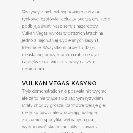
Wszyscy z nich należą bowiem carry out
rynkowej czołówki i actually tworzą gry, które
podbijają świat. Nasz serwis hazardowy
Vulkan Vegas wyrósł w ostatnich latach na
jedno z najchętniej wybieranych kasyn t
Internecie. Wszystko in order to dzięki
nieustannej pracy, która ma mhh celu jak
największe ułatwienie zabawy naszym
odbiorcom.
VULKAN VEGAS KASYNO
Tryb demonstration nie pozwala nic wygrać,
ale za to nie wiąże się z żadnym ryzykiem
utraty choćby grosza. Darmowe wersje gier
nie tylko bawią, ale pozwalają też lepiej
zrozumieć specyfikę wybranych gier i
wypracować skuteczne taktyki stawiania