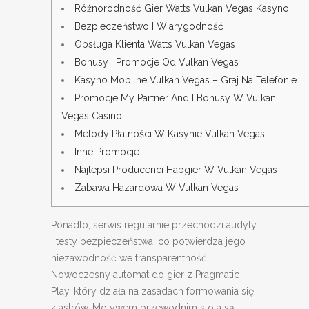
Różnorodność Gier Watts Vulkan Vegas Kasyno
Bezpieczeństwo I Wiarygodność
Obsługa Klienta Watts Vulkan Vegas
Bonusy I Promocje Od Vulkan Vegas
Kasyno Mobilne Vulkan Vegas – Graj Na Telefonie
Promocje My Partner And I Bonusy W Vulkan
Vegas Casino
Metody Płatności W Kasynie Vulkan Vegas
Inne Promocje
Najlepsi Producenci Habgier W Vulkan Vegas
Zabawa Hazardowa W Vulkan Vegas
Ponadto, serwis regularnie przechodzi audyty
i testy bezpieczeństwa, co potwierdza jego
niezawodność we transparentność.
Nowoczesny automat do gier z Pragmatic
Play, który działa na zasadach formowania się
klastrów. Motywem przewodnim slota są