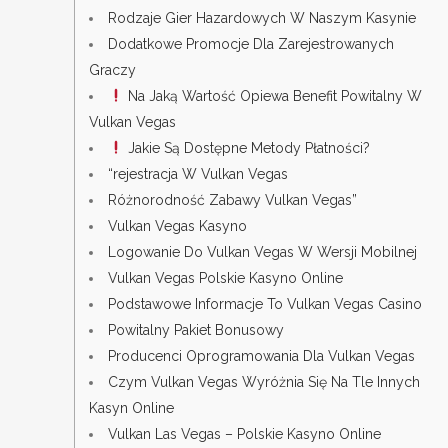
Rodzaje Gier Hazardowych W Naszym Kasynie
Dodatkowe Promocje Dla Zarejestrowanych
Graczy
Na Jaką Wartość Opiewa Benefit Powitalny W
Vulkan Vegas
Jakie Są Dostępne Metody Płatności?
“rejestracja W Vulkan Vegas
Różnorodność Zabawy Vulkan Vegas”
Vulkan Vegas Kasyno
Logowanie Do Vulkan Vegas W Wersji Mobilnej
Vulkan Vegas Polskie Kasyno Online
Podstawowe Informacje To Vulkan Vegas Casino
Powitalny Pakiet Bonusowy
Producenci Oprogramowania Dla Vulkan Vegas
Czym Vulkan Vegas Wyróżnia Się Na Tle Innych
Kasyn Online
Vulkan Las Vegas – Polskie Kasyno Online