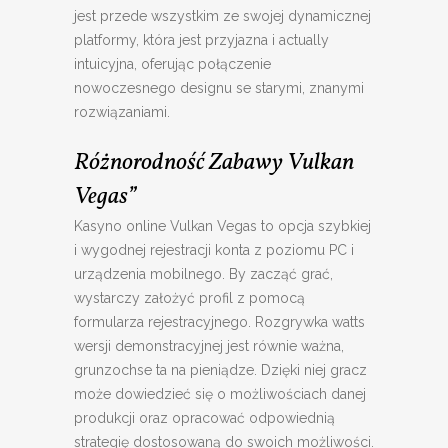
jest przede wszystkim ze swojej dynamicznej
platformy, która jest przyjazna i actually
intuicyjna, oferując połączenie
nowoczesnego designu se starymi, znanymi
rozwiązaniami.
Różnorodność Zabawy Vulkan
Vegas”
Kasyno online Vulkan Vegas to opcja szybkiej
i wygodnej rejestracji konta z poziomu PC i
urządzenia mobilnego. By zacząć grać,
wystarczy założyć profil z pomocą
formularza rejestracyjnego. Rozgrywka watts
wersji demonstracyjnej jest równie ważna,
grunzochse ta na pieniądze. Dzięki niej gracz
może dowiedzieć się o możliwościach danej
produkcji oraz opracować odpowiednią
strategię dostosowaną do swoich możliwości.