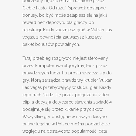
potrzebny będzie e-mail i ustalone przez
Ciebie hasło. Od razu” “sprawdź dostępne
bonusy, bo być może załapiesz się na jakiś
reward bez depozytu dla graczy po
rejestracji. Kiedy zaczniesz grać w Vulkan Las
vegas, z pewnością zauważysz kuszący
pakiet bonusów powitalnych.
Tutaj przebieg rozgrywki nie jest sterowany
przez komputerowe algorytmy, lecz przez
prawdziwych ludzi. Po prostu wkracza się do
gry, którą zarządza prawdziwy krupier Vulkan
Las vegas przebywający w studiu gier. Każdy
jego ruch śledzi się przez połączenie video
clip, a decyzję dotyczące stawiania zakładów
podejmuje się przez klikanie przycisków.
Wszystkie gry dostępne w naszym kasyno
online legalne w Polsce można podzielić ze
względu na dostawców, popularność, datę