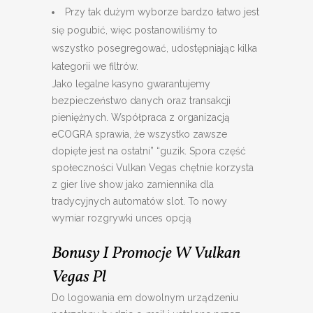
Przy tak dużym wyborze bardzo łatwo jest
się pogubić, więc postanowiliśmy to
wszystko posegregować, udostępniając kilka
kategorii we filtrów.
Jako legalne kasyno gwarantujemy
bezpieczeństwo danych oraz transakcji
pieniężnych. Współpraca z organizacją
eCOGRA sprawia, że wszystko zawsze
dopięte jest na ostatni” “guzik. Spora część
społeczności Vulkan Vegas chętnie korzysta
z gier live show jako zamiennika dla
tradycyjnych automatów slot. To nowy
wymiar rozgrywki unces opcją
Bonusy I Promocje W Vulkan
Vegas Pl
Do logowania em dowolnym urządzeniu