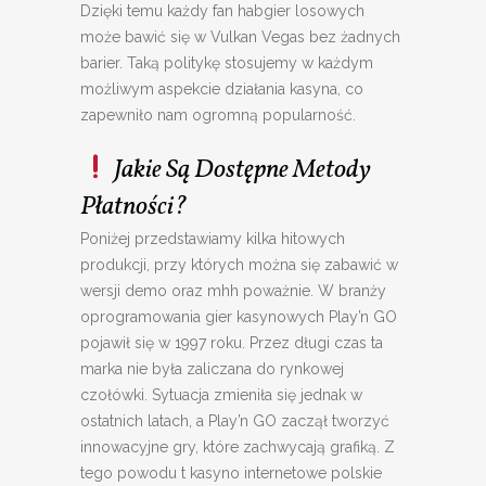
Dzięki temu każdy fan habgier losowych
może bawić się w Vulkan Vegas bez żadnych
barier. Taką politykę stosujemy w każdym
możliwym aspekcie działania kasyna, co
zapewniło nam ogromną popularność.
Jakie Są Dostępne Metody
Płatności?
Poniżej przedstawiamy kilka hitowych
produkcji, przy których można się zabawić w
wersji demo oraz mhh poważnie. W branży
oprogramowania gier kasynowych Play’n GO
pojawił się w 1997 roku. Przez długi czas ta
marka nie była zaliczana do rynkowej
czołówki. Sytuacja zmieniła się jednak w
ostatnich latach, a Play’n GO zaczął tworzyć
innowacyjne gry, które zachwycają grafiką. Z
tego powodu t kasyno internetowe polskie