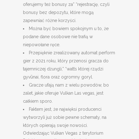
oferujemy też bonusy za” “rejestrację, czyli
bonusy bez depozytu, które mogą
zapewniać różne korzyści.
Można być bowiem spokojnym u to, że
podane dane osobowe nie trafią w
niepowołane ręce.
Przepięknie zrealizowany automat perform
gier z 2021 roku, który przenosi gracza do
tajemniczej dżungli,” “watts której rządzi
gyvūnai, flora oraz ogromny goryl.
Gracze ufają nam z wielu powodów, bo
zalet, jakie oferuje Vulkan Las vegas, jest
całkiem sporo.
Faktem jest, że najwięksi producenci
wytworzyli już sobie pewne schematy, na
których opierają swoje nowości.
Odwiedzając Vulkan Vegas z terytorium