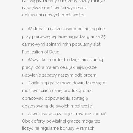
Las vegas. Dbamy o to, żeby każdy miał jak
największe możliwości wybierania i
odkrywania nowych możliwości.
W dodatku nasze kasyno online legalne
przy pierwszej wpłacie nagradza gracza 25
darmowymi spinami mhh popularny slot
Publication of Dead.
Wszystko in order to dzięki nieustannej
pracy, która ma em celu jak największe
ułatwienie zabawy naszym odbiorcom.
Dzięki niej gracz może dowiedzieć się o
możliwościach danej produkcji oraz
opracować odpowiednią strategię
dostosowaną do swoich możliwości.
Zawczasu wskazane jest również zadbać
Obok oferty powitalnej gracze mogą też
liczyć na regularne bonusy w ramach