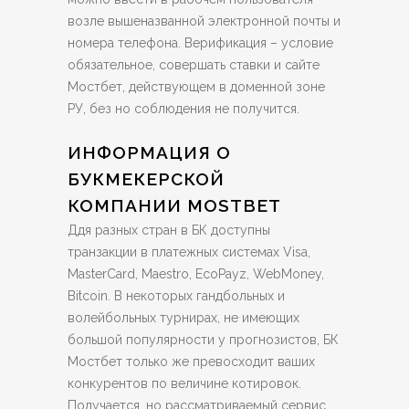
возле вышеназванной электронной почты и
номера телефона. Верификация – условие
обязательное, совершать ставки и сайте
Мостбет, действующем в доменной зоне
РУ, без но соблюдения не получится.
ИНФОРМАЦИЯ О
БУКМЕКЕРСКОЙ
КОМПАНИИ MOSTBET
Ддя разных стран в БК доступны
транзакции в платежных системах Visa,
MasterCard, Maestro, EcoPayz, WebMoney,
Bitcoin. В некоторых гандбольных и
волейбольных турнирах, не имеющих
большой популярности у прогнозистов, БК
Мостбет только же превосходит ваших
конкурентов по величине котировок.
Получается, но рассматриваемый сервис