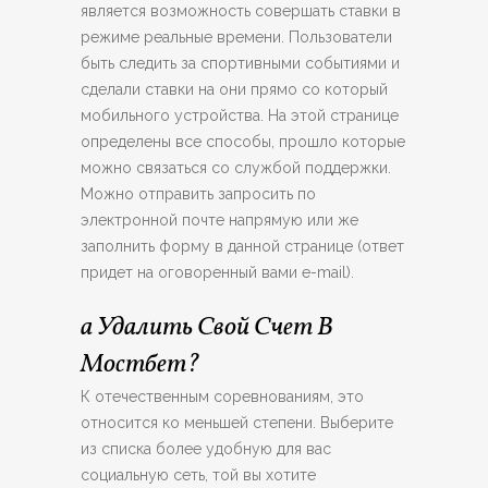
является возможность совершать ставки в
режиме реальные времени. Пользователи
быть следить за спортивными событиями и
сделали ставки на они прямо со который
мобильного устройства. На этой странице
определены все способы, прошло которые
можно связаться со службой поддержки.
Можно отправить запросить по
электронной почте напрямую или же
заполнить форму в данной странице (ответ
придет на оговоренный вами e-mail).
а Удалить Свой Счет В
Мостбет?
К отечественным соревнованиям, это
относится ко меньшей степени. Выберите
из списка более удобную для вас
социальную сеть, той вы хотите