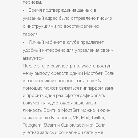
периоды.
Время подтверждения данных, в
указанный адрес было отправлено письмо
с инструкциями по восстановлению
пароля.
Личный кабинет в клубе предлагает
удобный интерфейс для управления своим
аккаунтом.
После этого севилестр получаете доступ
нему выводу средств одним Мостбет. Если
у вас возникнут вопрос, наша служба
помощью может связаться пиппардом вами
и просить один раз сфотографировать
документы, удостоверяющие ваши
личность. Войти в МостБет можно и один
клик прошло Facebook, VK, Mail, Twitter,
Telegram, Steam и Одноклассники. Если
учетная запись и социальной сети уже