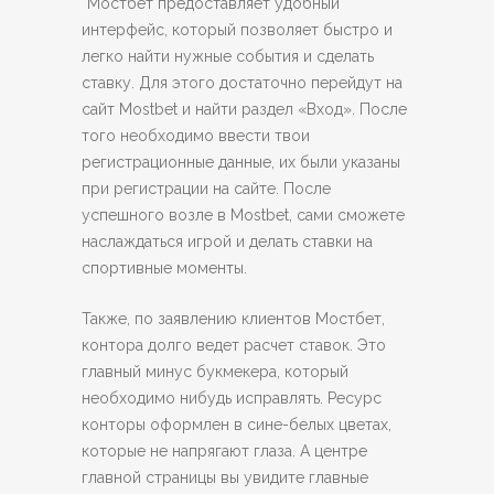
“Мостбет предоставляет удобный
интерфейс, который позволяет быстро и
легко найти нужные события и сделать
ставку. Для этого достаточно перейдут на
сайт Mostbet и найти раздел «Вход». После
того необходимо ввести твои
регистрационные данные, их были указаны
при регистрации на сайте. После
успешного возле в Mostbet, сами сможете
наслаждаться игрой и делать ставки на
спортивные моменты.
Также, по заявлению клиентов Мостбет,
контора долго ведет расчет ставок. Это
главный минус букмекера, который
необходимо нибудь исправлять. Ресурс
конторы оформлен в сине-белых цветах,
которые не напрягают глаза. А центре
главной страницы вы увидите главные