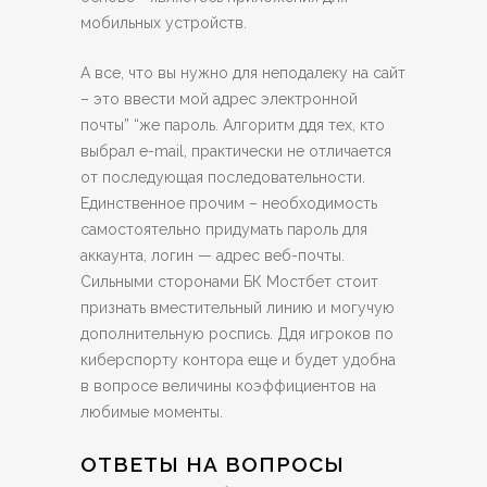
мобильных устройств.
А все, что вы нужно для неподалеку на сайт
– это ввести мой адрес электронной
почты” “же пароль. Алгоритм ддя тех, кто
выбрал e-mail, практически не отличается
от последующая последовательности.
Единственное прочим – необходимость
самостоятельно придумать пароль для
аккаунта, логин — адрес веб-почты.
Сильными сторонами БК Мостбет стоит
признать вместительный линию и могучую
дополнительную роспись. Ддя игроков по
киберспорту контора еще и будет удобна
в вопросе величины коэффициентов на
любимые моменты.
ОТВЕТЫ НА ВОПРОСЫ