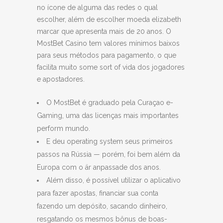
no ícone de alguma das redes o qual
escolher, além de escolher moeda elizabeth
marcar que apresenta mais de 20 anos. O
MostBet Casino tem valores mínimos baixos
para seus métodos para pagamento, o que
facilita muito some sort of vida dos jogadores
e apostadores.
O MostBet é graduado pela Curaçao e-
Gaming, uma das licenças mais importantes
perform mundo.
E deu operating system seus primeiros
passos na Rússia — porém, foi bem além da
Europa com o är anpassade dos anos.
Além disso, é possível utilizar o aplicativo
para fazer apostas, financiar sua conta
fazendo um depósito, sacando dinheiro,
resgatando os mesmos bônus de boas-