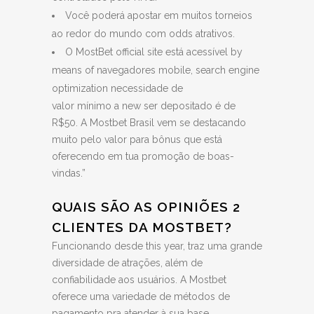
Você poderá apostar em muitos torneios
ao redor do mundo com odds atrativos.
O MostBet official site está acessível by
means of navegadores mobile, search engine
optimization necessidade de
valor mínimo a new ser depositado é de
R$50. A Mostbet Brasil vem se destacando
muito pelo valor para bônus que está
oferecendo em tua promoção de boas-
vindas.”
QUAIS SÃO AS OPINIÕES 2
CLIENTES DA MOSTBET?
Funcionando desde this year, traz uma grande
diversidade de atrações, além de
confiabilidade aos usuários. A Mostbet
oferece uma variedade de métodos de
pagamento pra atender à sua base