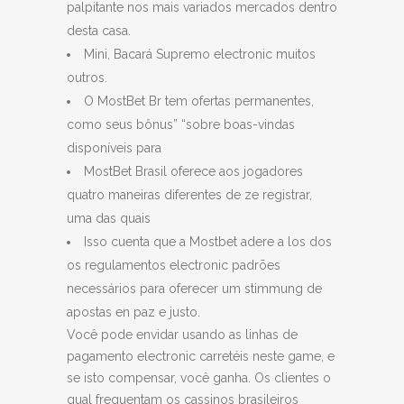
palpitante nos mais variados mercados dentro
desta casa.
Mini, Bacará Supremo electronic muitos
outros.
O MostBet Br tem ofertas permanentes,
como seus bônus” “sobre boas-vindas
disponíveis para
MostBet Brasil oferece aos jogadores
quatro maneiras diferentes de ze registrar,
uma das quais
Isso cuenta que a Mostbet adere a los dos
os regulamentos electronic padrões
necessários para oferecer um stimmung de
apostas en paz e justo.
Você pode envidar usando as linhas de
pagamento electronic carretéis neste game, e
se isto compensar, você ganha. Os clientes o
qual frequentam os cassinos brasileiros