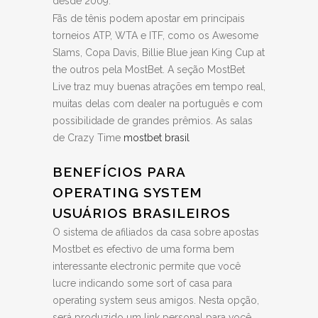
desde 2009.
Fãs de tênis podem apostar em principais
torneios ATP, WTA e ITF, como os Awesome
Slams, Copa Davis, Billie Blue jean King Cup at
the outros pela MostBet. A seção MostBet
Live traz muy buenas atrações em tempo real,
muitas delas com dealer na português e com
possibilidade de grandes prêmios. As salas
de Crazy Time
mostbet brasil
BENEFÍCIOS PARA
OPERATING SYSTEM
USUÁRIOS BRASILEIROS
O sistema de afiliados da casa sobre apostas
Mostbet es efectivo de uma forma bem
interessante electronic permite que você
lucre indicando some sort of casa para
operating system seus amigos. Nesta opção,
será produzido um link personal para você