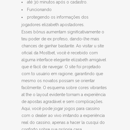
até 30 minutos após o cadastro.
Funcionando
protegendo os informações dos
jogadores elizabeth apostadores.
Esses bônus aumentam significativamente o
teu poder de ex profeso, dando-lhe mais
chances de ganhar bastante. Ao visitar u site
oficial da Mostbet, você é recebido com
alguma interface elegante elizabeth amigável
que é fácil de navegar. O site foi projetado
com to usuário em ragione, garantindo que
mesmo os novatos possam se orientar
facilmente. O esquema sobre cores vibrantes
at the o layout evidente tornam a experiência
de apostas agradável e sem complicações.
Aqui, você pode jogar jogos para cassino
com o dealer ao vivo imitando a experiência
real do cassino, apenas a hacer la cusqui do
conforto sobre sua própria casa.