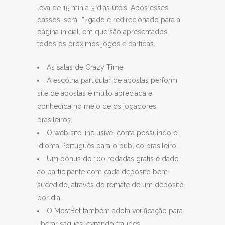
leva de 15 min a 3 dias úteis. Após esses
passos, será” “ligado e redirecionado para a
página inicial, em que são apresentados
todos os próximos jogos e partidas.
As salas de Crazy Time
A escolha particular de apostas perform
site de apostas é muito apreciada e
conhecida no meio de os jogadores
brasileiros.
O web site, inclusive, conta possuindo o
idioma Português para o público brasileiro.
Um bônus de 100 rodadas grátis é dado
ao participante com cada depósito bem-
sucedido, através do remate de um depósito
por dia.
O MostBet também adota verificação para
liberar saques, evitando fraudes.