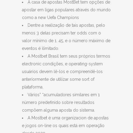
A casa de apostas MostBet tem opções de
apostar em ligas populares através do mundo
como a new Uefa Champions
Dentre a realização de tais apostas, pelo
menos 3 delas precisam ter odds com o
valor mínimo de 1. 45, e o número máximo de
eventos é ilimitado.
A Mostbet Brasil tem seus próprios termos
electronic condições, e operating-system
usuários devem lê-los e compreendê-los
anteriormente de utilizar some sort of
plataforma.
Vários” “acumuladores similares em 1
número predefinido sobre resultados
compõem alguma aposta do sistema.
A Mostbet é uma organizacion de apostas
e jogos on-line os quais está em operação