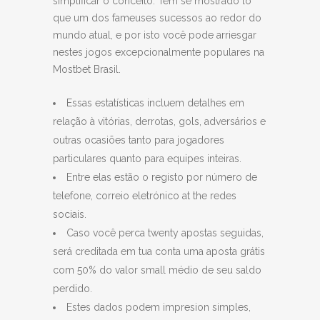
simplificar o conceito. Têm se mostrado lo
que um dos fameuses sucessos ao redor do
mundo atual, e por isto você pode arriesgar
nestes jogos excepcionalmente populares na
Mostbet Brasil.
Essas estatísticas incluem detalhes em
relação à vitórias, derrotas, gols, adversários e
outras ocasiões tanto para jogadores
particulares quanto para equipes inteiras.
Entre elas estão o registo por número de
telefone, correio eletrónico at the redes
sociais.
Caso você perca twenty apostas seguidas,
será creditada em tua conta uma aposta grátis
com 50% do valor small médio de seu saldo
perdido.
Estes dados podem impresion simples,