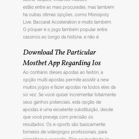
estão entre as mais procuradas, mas também
há outras ótimas opções, como Monopoly
Live, Baccarat Acceleration e muito também.
O pôquer é o jogo também popular entre
cassinos ao longo da história, e não é
Download The Particular
Mostbet App Regarding Ios
Ao contrário dieses apostas ao festón, a
opção multi-apostas permite assistir a new
muitos jogos e fazer apostas na todos eles da
só vez. Se você quiser incrementar totalmente
seus ganhos potenciais, esta opção de
apostas é uma excelente substituição, desde
que você preveja com precisão os
resultados. Os e-sports são basicamente
torneios de videojogos profissionais, para