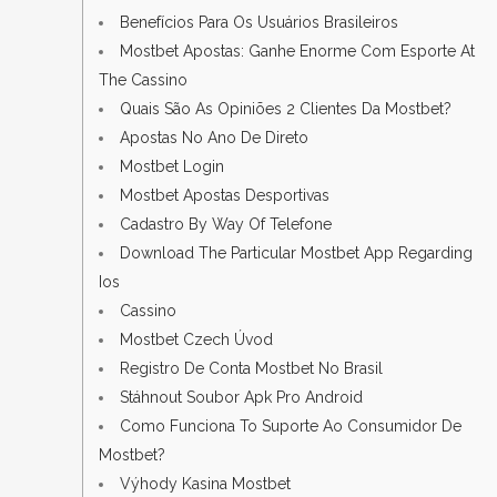
Benefícios Para Os Usuários Brasileiros
Mostbet Apostas: Ganhe Enorme Com Esporte At
The Cassino
Quais São As Opiniões 2 Clientes Da Mostbet?
Apostas No Ano De Direto
Mostbet Login
Mostbet Apostas Desportivas
Cadastro By Way Of Telefone
Download The Particular Mostbet App Regarding
Ios
Cassino
Mostbet Czech Úvod
Registro De Conta Mostbet No Brasil
Stáhnout Soubor Apk Pro Android
Como Funciona To Suporte Ao Consumidor De
Mostbet?
Výhody Kasina Mostbet