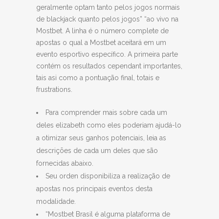
geralmente optam tanto pelos jogos normais
de blackjack quanto pelos jogos” “ao vivo na
Mostbet. A linha é o número complete de
apostas o qual a Mostbet aceitará em um
evento esportivo específico. A primeira parte
contém os resultados cependant importantes,
tais asi como a pontuação final, totais e
frustrations.
Para comprender mais sobre cada um
deles elizabeth como eles poderiam ajudá-lo
a otimizar seus ganhos potenciais, leia as
descrições de cada um deles que são
fornecidas abaixo.
Seu orden disponibiliza a realização de
apostas nos principais eventos desta
modalidade.
“Mostbet Brasil é alguma plataforma de