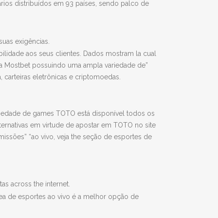
rios distribuídos em 93 países, sendo palco de
suas exigências.
bilidade aos seus clientes. Dados mostram la cual
osta Mostbet possuindo uma ampla variedade de”
, carteiras eletrônicas e criptomoedas.
riedade de games TOTO está disponível todos os
lternativas em virtude de apostar em TOTO no site
missões” “ao vivo, veja the seção de esportes de
s across the internet.
ea de esportes ao vivo é a melhor opção de