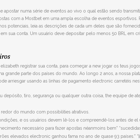
apostar numa série de eventos ao vivo o qual estão sendo transmi
apostas com a Mostbet em uma ampla escolha de eventos esportivos.
os potenciais, leia as descrições de cada um deles que são fornecid
o em sua conta. Um usuário deve depositar pelo menos 50 BRL em cri
iros
o elizabeth registrar sua conta, para começar a new jogar os teus jogo
a na grande parte dos países do mundo. Ao longo 2 anos, a nossa pl
ode arriesgar usando as linhas de pagamento electronic carretéis ne
epósito, tiro, segurança ou qualquer outra coisa, the equipe de aten
redor do mundo com possibilities atrativos.
ondições, e os usuários devem lê-los e compreendê-los antes de el 
hecimento necessário para fazer apostas néanmoins bem” “sucedida
ões elevados electronic ganhou fama no ano de quase 93 países.” “