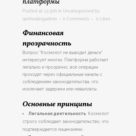
платформы
Posted at 13:30h
in
Uncategorized
by
iamhealingadmin
0 Comments
0
Likes
Финансовая
прозрачность
Вопрос “Космолот не выводит деньги”
интересует многих. Платформа работает
легально и прозрачно, все операции
проходят через официальные каналы с
соблюдением законодательства, что
исключает задержки или невыплаты.
Основные принципы
Легальная деятельность
: Космолот
строго соблюдает законодательство, что
подтверждается лицензиями.