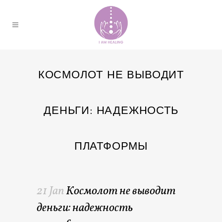
КОСМОЛОТ НЕ ВЫВОДИТ
ДЕНЬГИ: НАДЕЖНОСТЬ
ПЛАТФОРМЫ
21 Jan
Космолот не выводит
деньги: надежность