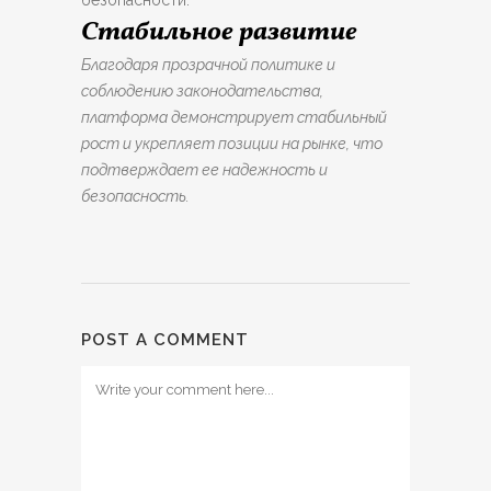
безопасности.
Стабильное развитие
Благодаря прозрачной политике и
соблюдению законодательства,
платформа демонстрирует стабильный
рост и укрепляет позиции на рынке, что
подтверждает ее надежность и
безопасность.
POST A COMMENT