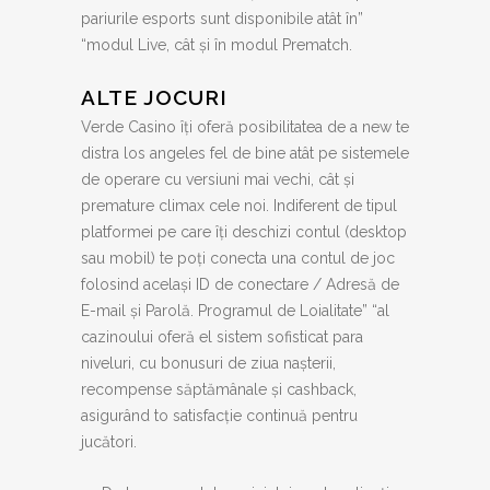
pariurile esports sunt disponibile atât în”
“modul Live, cât și în modul Prematch.
ALTE JOCURI
Verde Casino îți oferă posibilitatea de a new te
distra los angeles fel de bine atât pe sistemele
de operare cu versiuni mai vechi, cât și
premature climax cele noi. Indiferent de tipul
platformei pe care îți deschizi contul (desktop
sau mobil) te poți conecta una contul de joc
folosind același ID de conectare / Adresă de
E-mail și Parolă. Programul de Loialitate” “al
cazinoului oferă el sistem sofisticat para
niveluri, cu bonusuri de ziua nașterii,
recompense săptămânale și cashback,
asigurând to satisfacție continuă pentru
jucători.