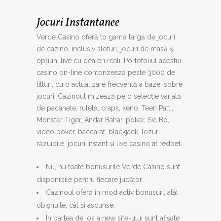
Jocuri Instantanee
Verde Casino oferă to gamă largă de jocuri
de cazino, inclusiv sloturi, jocuri de masă și
opțiuni live cu dealeri reali. Portofoliul acestui
casino on-line contorizează peste 3000 de
titluri, cu o actualizare frecventă a bazei sobre
jocuri. Cazinoul mizează pe o selecție variată
de pacanele, ruletă, craps, keno, Teen Patti,
Monster Tiger, Andar Bahar, poker, Sic Bo,
video poker, baccarat, blackjack, lozuri
răzuibile, jocuri instant și live casino at redbet.
Nu, nu toate bonusurile Verde Casino sunt
disponibile pentru fiecare jucător.
Cazinoul oferă în mod activ bonusuri, atât
obișnuite, cât și ascunse.
În partea de jos a new site-ului sunt afișate