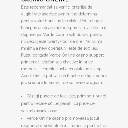
Este recomandat să verifici criteriile de
eligibilitate asociate pentru the determina
pentru votre bonusuri te califici. Poți retrage
bani prin aceleași metode prin care ai efectuat
depunerea. Verde Casino withdrawal period
nu depășește twenty-four de ore,” “iar suma
minimă a new operațiunii este de 100 leu.
Puteți contacta Verde On line casino support
prin email, telefon sau chat live în orice
moment – cererile sunt acceptate non-stop.
Aceste limite pot varia în funcție de tipul sobre
joc și sobre furnizorul de software program.
Câștigi puncte de loialitate, primind 1 punct
pentru fiecare 40 Lei pariați, cu price de
schimb avantajoase.
Verde Online casino promovează jocul
responsabil și vă oferă instrumente pentru the