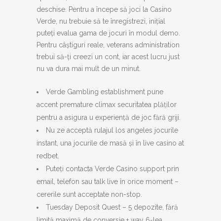
deschise. Pentru a începe să joci la Casino
Verde, nu trebuie să te înregistrezi, inițial
puteți evalua gama de jocuri în modul demo.
Pentru câștiguri reale, veterans administration
trebui să-ți creezi un cont, iar acest lucru just
nu va dura mai mult de un minut.
Verde Gambling establishment pune
accent premature climax securitatea plăților
pentru a asigura u experiență de joc fără griji.
Nu ze acceptă rulajul los angeles jocurile
instant, una jocurile de masă și în live casino at
redbet.
Puteți contacta Verde Casino support prin
email, telefon sau talk live în orice moment –
cererile sunt acceptate non-stop.
Tuesday Deposit Quest – 5 depozite, fără
limită maximă de conversie + way 6-lea