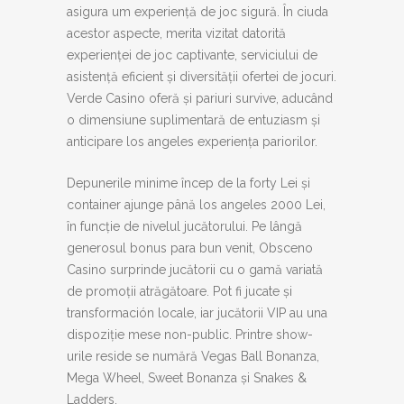
asigura um experiență de joc sigură. În ciuda
acestor aspecte, merita vizitat datorită
experienței de joc captivante, serviciului de
asistență eficient și diversității ofertei de jocuri.
Verde Casino oferă și pariuri survive, aducând
o dimensiune suplimentară de entuziasm și
anticipare los angeles experiența pariorilor.
Depunerile minime încep de la forty Lei și
container ajunge până los angeles 2000 Lei,
în funcție de nivelul jucătorului. Pe lângă
generosul bonus para bun venit, Obsceno
Casino surprinde jucătorii cu o gamă variată
de promoții atrăgătoare. Pot fi jucate și
transformación locale, iar jucătorii VIP au una
dispoziție mese non-public. Printre show-
urile reside se numără Vegas Ball Bonanza,
Mega Wheel, Sweet Bonanza și Snakes &
Ladders.