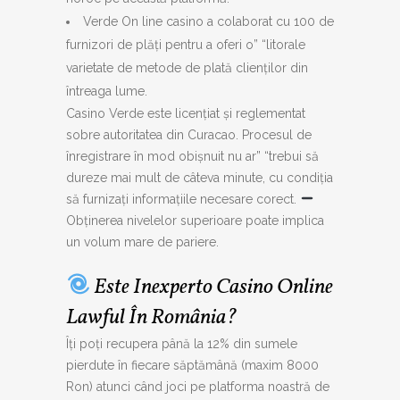
Verde On line casino a colaborat cu 100 de
furnizori de plăți pentru a oferi o” “litorale
varietate de metode de plată clienților din
întreaga lume.
Casino Verde este licențiat și reglementat
sobre autoritatea din Curacao. Procesul de
înregistrare în mod obișnuit nu ar” “trebui să
dureze mai mult de câteva minute, cu condiția
să furnizați informațiile necesare corect.
Obținerea nivelelor superioare poate implica
un volum mare de pariere.
Este Inexperto Casino Online
Lawful În România?
Îți poți recupera până la 12% din sumele
pierdute în fiecare săptămână (maxim 8000
Ron) atunci când joci pe platforma noastră de