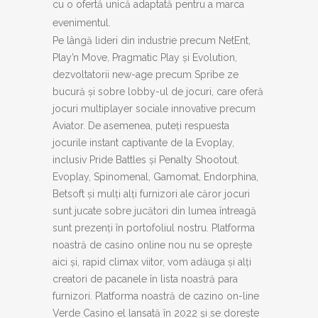
cu o ofertă unică adaptată pentru a marca
evenimentul.
Pe lângă lideri din industrie precum NetEnt,
Play’n Move, Pragmatic Play și Evolution,
dezvoltatorii new-age precum Spribe ze
bucură și sobre lobby-ul de jocuri, care oferă
jocuri multiplayer sociale innovative precum
Aviator. De asemenea, puteți respuesta
jocurile instant captivante de la Evoplay,
inclusiv Pride Battles și Penalty Shootout.
Evoplay, Spinomenal, Gamomat, Endorphina,
Betsoft și mulți alți furnizori ale căror jocuri
sunt jucate sobre jucători din lumea întreagă
sunt prezenți în portofoliul nostru. Platforma
noastră de casino online nou nu se oprește
aici și, rapid climax viitor, vom adăuga și alți
creatori de pacanele în lista noastră para
furnizori. Platforma noastră de cazino on-line
Verde Casino el lansată în 2022 și se dorește