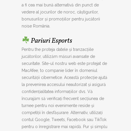
a fi cea mai bună alternativă din punct de
vedere al jocurilor de noroc, câștigurilor,
bonusurilor și promoțiilor pentru jucătorii
noise România.
Pariuri Esports
Pentru the proteja datele și tranzacțiile
jucătorilor, utilizăm măsuri avansate de
securitate. Site-ul nostru web este protejat de
MacAfee, to companie lider în domeniul
securității cibernetice. Această protecție ajută
la prevenirea accesului neautorizat și asigură
confidențialitatea informațiilor dvs. Vă
încurajăm să verificați frecvent secțiunea de
turnee pentru noi evenimente reside și
competiții în desfășurare. Alternativ, utilizați
contul Google, Tweets, Facebook sau TikTok
pentru o înregistrare mai rapidă. Pur și simplu