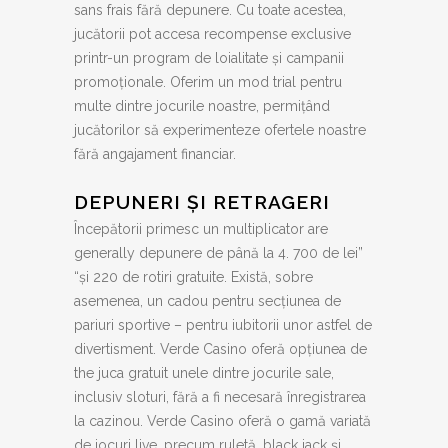
sans frais fără depunere. Cu toate acestea,
jucătorii pot accesa recompense exclusive
printr-un program de loialitate și campanii
promoționale. Oferim un mod trial pentru
multe dintre jocurile noastre, permițând
jucătorilor să experimenteze ofertele noastre
fără angajament financiar.
DEPUNERI ȘI RETRAGERI
Începătorii primesc un multiplicator are
generally depunere de până la 4. 700 de lei”
“și 220 de rotiri gratuite. Există, sobre
asemenea, un cadou pentru secțiunea de
pariuri sportive – pentru iubitorii unor astfel de
divertisment. Verde Casino oferă opțiunea de
the juca gratuit unele dintre jocurile sale,
inclusiv sloturi, fără a fi necesară înregistrarea
la cazinou. Verde Casino oferă o gamă variată
de jocuri live, precum ruletă, black jack și