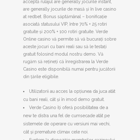
acceptă rulajul are generally jocurile instant,
are generally jocurile de masă și în live casino
at redbet. Bonus săptămânal – bonificație
asociată statusului VIP, între 70% + 25 rotiri
gratuite și 200% + 100 rotiri gratuite. Verde
Online casino vă permite să vă bucurați sobre
aceste jocuri cu bani reali sau să le testați
gratuit folosind modul nostru demo. Vă
rugăm să rețineți că înregistrarea la Verde
Casino este disponibilă numai pentru jucătorii
din țările eligibile.
Utilizatorii au acces la opțiunea da juca atât
cu bani reali, cât și în imod demo gratuit.
Verde Casino îți oferă posibilitatea de a
new te distra una fel de cumsecade atât pe
sistemele de operare cu versiuni mai vechi,
cât și premature climax cele noi.