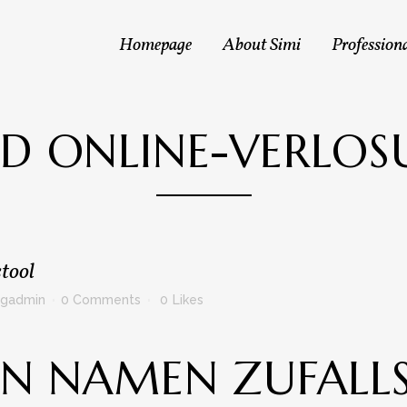
Homepage
About Simi
Professiona
D ONLINE-VERLO
tool
ngadmin
0 Comments
0
Likes
EN NAMEN ZUFALL