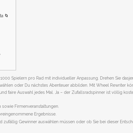
ta 🌀
e
 1000 Spielern pro Rad mit individueller Anpassung. Drehen Sie dasj
swählen oder Du nächstes Abenteuer abbilden. Mit Wheel Rewriter k
und faire Auswahl jedes Mal. Ja – der Zufallsradspinner ist völlig kos
n sowie Firmenveranstaltungen.
nvoreingenommene Ergebnisse.
 und zufällig Gewinner auswählen müssen oder ob Sie bei dieser Ents