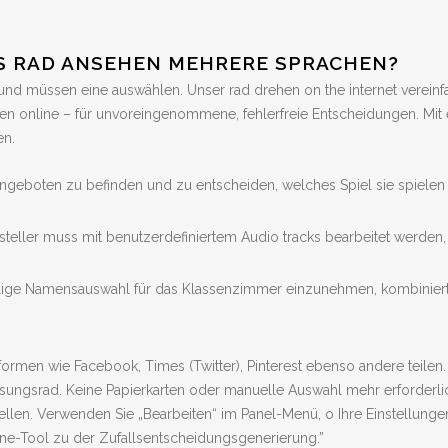
S RAD ANSEHEN MEHRERE SPRACHEN?
 und müssen eine auswählen. Unser rad drehen on the internet vereinfac
en online – für unvoreingenommene, fehlerfreie Entscheidungen. Mit ei
en.
ngeboten zu befinden und zu entscheiden, welches Spiel sie spielen 
steller muss mit benutzerdefiniertem Audio tracks bearbeitet werden
llige Namensauswahl für das Klassenzimmer einzunehmen, kombiniert
formen wie Facebook, Times (Twitter), Pinterest ebenso andere teilen
sungsrad. Keine Papierkarten oder manuelle Auswahl mehr erforderli
len. Verwenden Sie „Bearbeiten“ im Panel-Menü, o Ihre Einstellungen fü
ne-Tool zu der Zufallsentscheidungsgenerierung.”