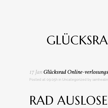
GLÜCKSRA
17 Jan
Glücksrad Online-verlosungs
Posted at 09:05h
in
Uncategorized
by
iamheali
RAD AUSLOS