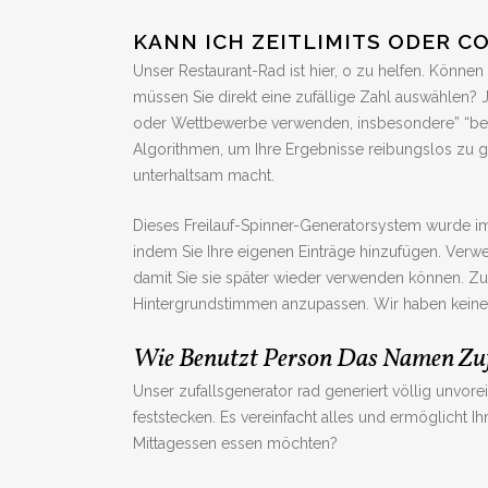
KANN ICH ZEITLIMITS ODER
Unser Restaurant-Rad ist hier, o zu helfen. Könne
müssen Sie direkt eine zufällige Zahl auswählen?
oder Wettbewerbe verwenden, insbesondere” “bei
Algorithmen, um Ihre Ergebnisse reibungslos zu g
unterhaltsam macht.
Dieses Freilauf-Spinner-Generatorsystem wurde im H
indem Sie Ihre eigenen Einträge hinzufügen. Verwen
damit Sie sie später wieder verwenden können. Z
Hintergrundstimmen anzupassen. Wir haben keine s
Wie Benutzt Person Das Namen Zuf
Unser zufallsgenerator rad generiert völlig unv
feststecken. Es vereinfacht alles und ermöglicht I
Mittagessen essen möchten?