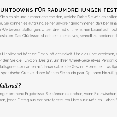
 COUNTDOWNS FÜR RADUMDREHUNGEN FES
n Sie sich nie und nimmer entscheiden, welche Farbe Sie wählen solle
 Ja, Sie können es aufgrund seiner unvoreingenommenen darüber hina
 Werbeveranstaltungen. Unser drehrad online namen basiert auf h
estalten. Das Glücksrad ist echt ein interaktives, schnell zu bedie
inblick bei höchste Flexibilität entwickelt. Um dies über erreichen, 
den Sie die Funktion „Design“, um Ihrer Wheel-Seite etwas Persönlichk
ufallsgenerator namen hilft Ihnen dabei, die Gewinn Momente Ihres 
pezifische Grenze, daher können Sie so ein paar Optionen hinzufüge
allsrad?
oreingenommene Ergebnisse. Sie können es drehen, wenn Sie zwische
hnen, jeden Eintrag aus der bereitgestellten Liste auszuwählen. Haben