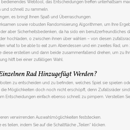
t zu bedienendes Webtool, das Entscheidungen treffen unterhaltsam mac
 und schnell zu rammeln.
ungen, es bringt Ihnen Spaß und Überraschungen.
irksamen sowie robusten Randomisierung Algorithmen, um Ihre Ergebn
r aber Sicherheitsbedenken, da ha sido ein benutzerfreundliches dar
er hochladen, o zwischen ihnen über wählen – von diesen zufallsra
n what to be able to eat zum Abendessen und ein zweites Rad, um zu
ie diese erstellen und dann beide zusammenfallend drehen, um zu Ihr
ng hilft bei einer zufälligen Wahl.
 Einzelnen Rad Hinzugefügt Werden?
ten zu entscheiden und zu befinden, welches Spiel sie spielen oder
 die Möglichkeiten doch noch nicht erschöpft, denn Zufallsräder sind
 Entscheidungen einfach ebenso schnell zu pimpern. Verstellen Sie 
eren verwirrenden Auswahlmöglichkeiten feststecken.
s teilen, indem Sie auf die Schaltfläche „Teilen“ klicken.