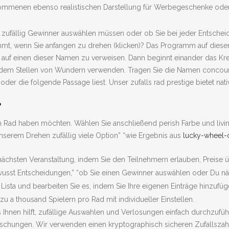
enommenen ebenso realistischen Darstellung für Werbegeschenke od
ie zufällig Gewinner auswählen müssen oder ob Sie bei jeder Entsche
mt, wenn Sie anfangen zu drehen (klicken)? Das Programm auf dieser S
um auf einen dieser Namen zu verweisen. Dann beginnt einander das 
zu dem Stellen von Wundern verwenden. Tragen Sie die Namen concourir
der die folgende Passage liest. Unser zufalls rad prestige bietet nat
?
m Rad haben möchten. Wählen Sie anschließend perish Farbe und livin
nserem Drehen zufällig viele Option” “wie Ergebnis aus
lucky-wheel-
nächsten Veranstaltung, indem Sie den Teilnehmern erlauben, Preise 
usst Entscheidungen,” “ob Sie einen Gewinner auswählen oder Du nä
 Lista und bearbeiten Sie es, indem Sie Ihre eigenen Einträge hinzufüg
u a thousand Spielern pro Rad mit individueller Einstellen.
s Ihnen hilft, zufällige Auswahlen und Verlosungen einfach durchzufüh
schungen. Wir verwenden einen kryptographisch sicheren Zufallszahle