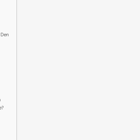
 Den
n
e?