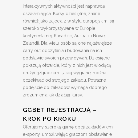
interaktywnych aktywności jest naprawdę
oszałamiająca. Kursy dziesiętne, znane
również jako zajecia z w stylu europejskim, są
szeroko wykorzystywane w Europie
kontynentalnej, Kanadzie, Australii i Nowej
Zelandii. Dla wielu osób są one najłatwiejsze
carry out odczytania i budowania na ich
podstawie swoich przewidywań. Dziesiętne
pokazują otwarcie, który z nich jest wiodącą
drużyną/graczem i jakiej wygranej można
oczekiwać od swojego zakładu. Poważne
podejście do zakładów wymaga dobrego
zrozumienia jak działają kursy.
GGBET REJESTRACJĄ –
KROK PO KROKU
Oferujemy szeroką gamę opcji zakładów em
e-sporty, umożliwiając graczom obstawianie