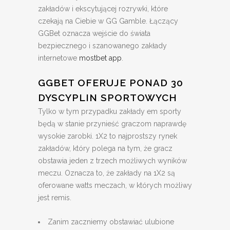
zakładów i ekscytującej rozrywki, które
czekają na Ciebie w GG Gamble. Łączący
GGBet oznacza wejście do świata
bezpiecznego i szanowanego zakłady
internetowe
mostbet app
.
GGBET OFERUJE PONAD 30
DYSCYPLIN SPORTOWYCH
Tylko w tym przypadku zakłady em sporty
będą w stanie przynieść graczom naprawdę
wysokie zarobki. 1X2 to najprostszy rynek
zakładów, który polega na tym, że gracz
obstawia jeden z trzech możliwych wyników
meczu. Oznacza to, że zakłady na 1X2 są
oferowane watts meczach, w których możliwy
jest remis.
Zanim zaczniemy obstawiać ulubione