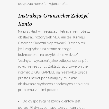
dołączać nowe funkcjonalności.
Instrukcja: Grunzochse Założyć
Konto
Na przykład w miesiącach letnich nie możesz
obstawiać rozgrywek NBA, ani też Turnieju
Czterech Skoczni nieprawdaż? Dlatego też,
jeśli zaglądasz na stronę naszego
bukmachera i na przykład nie widzisz”
“żadnych wydarzeń, jakie odbędą się za pół
roku, nie rezygnuj. Zakłady sportowe on the
internet w GG. GAMBLE są niezwykle wręcz
proste i nawet początkujący miłośnik
obstawiania wydarzeń sportowych sobie bez
problemu z . nimi poradzi.
Do dyspozycji naszych klientów jest
ponad 35 dyscyplin sportowych carry out