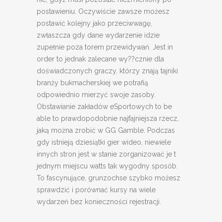
postawieniu. Oczywiście zawsze możesz
postawić kolejny jako przeciwwagę,
zwłaszcza gdy dane wydarzenie idzie
zupełnie poza torem przewidywań. Jest in
order to jednak zalecane wy??cznie dla
doświadczonych graczy, którzy znają tajniki
branży bukmacherskiej we potrafią
odpowiednio mierzyć swoje zasoby.
Obstawianie zakładów eSportowych to be
able to prawdopodobnie najfajniejsza rzecz,
jaką można zrobić w GG Gamble. Podczas
gdy istnieją dziesiątki gier wideo, niewiele
innych stron jest w stanie zorganizować je t
jednym miejscu watts tak wygodny sposób.
To fascynujące, grunzochse szybko możesz
sprawdzić i porównać kursy na wiele
wydarzeń bez konieczności rejestracji.