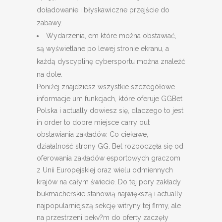
doładowanie i błyskawiczne przejście do
zabawy.
Wydarzenia, em które można obstawiać,
są wyświetlane po lewej stronie ekranu, a
każdą dyscyplinę cybersportu można znaleźć
na dole.
Poniżej znajdziesz wszystkie szczegółowe
informacje um funkcjach, które oferuje GGBet
Polska i actually dowiesz się, dlaczego to jest
in order to dobre miejsce carry out
obstawiania zakładów. Co ciekawe,
działalność strony GG. Bet rozpoczęła się od
oferowania zakładów esportowych graczom
z Unii Europejskiej oraz wielu odmiennych
krajów na całym świecie. Do tej pory zakłady
bukmacherskie stanowią największą i actually
najpopularniejszą sekcję witryny tej firmy, ale
na przestrzeni bekv?m do oferty zaczęły