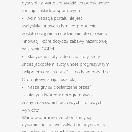
dyscypliny, warto sprawdzić ich podstawowe
rodzaje zakładów sportowych.
Administracja portalu nie jest
usatysfakcjonowana tym, corp obecnie
zostało osiągnięte i codziennie oferuje wiele
innowacji, które dotyczą zabawy hazardowej
na stronie GGBet.
Klasyczne sloty, video clip sloty, sloty
unces jackpotem, sloty unces progresywnym
jackpotem oraz sloty 3D — co tylko przyjdzie
Ci do głowy, znajdziesz tutaj.
Nasze gry są dostarczane przez”
“zaufanych twórców oprogramowania,
znanych ze swoich uczciwych i losowych
wyników.
Warto wspomnieć, że choć kursy są
dynamiczne, to Twój zakład pojedynczy już
nie, gdyż musi pozostać niezmieniony po