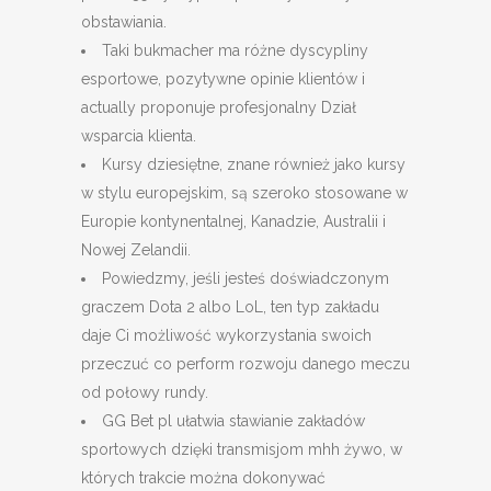
obstawiania.
Taki bukmacher ma różne dyscypliny
esportowe, pozytywne opinie klientów i
actually proponuje profesjonalny Dział
wsparcia klienta.
Kursy dziesiętne, znane również jako kursy
w stylu europejskim, są szeroko stosowane w
Europie kontynentalnej, Kanadzie, Australii i
Nowej Zelandii.
Powiedzmy, jeśli jesteś doświadczonym
graczem Dota 2 albo LoL, ten typ zakładu
daje Ci możliwość wykorzystania swoich
przeczuć co perform rozwoju danego meczu
od połowy rundy.
GG Bet pl ułatwia stawianie zakładów
sportowych dzięki transmisjom mhh żywo, w
których trakcie można dokonywać