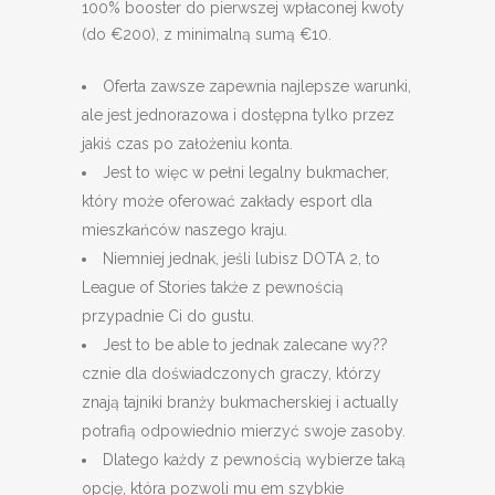
100% booster do pierwszej wpłaconej kwoty
(do €200), z minimalną sumą €10.
Oferta zawsze zapewnia najlepsze warunki,
ale jest jednorazowa i dostępna tylko przez
jakiś czas po założeniu konta.
Jest to więc w pełni legalny bukmacher,
który może oferować zakłady esport dla
mieszkańców naszego kraju.
Niemniej jednak, jeśli lubisz DOTA 2, to
League of Stories także z pewnością
przypadnie Ci do gustu.
Jest to be able to jednak zalecane wy??
cznie dla doświadczonych graczy, którzy
znają tajniki branży bukmacherskiej i actually
potrafią odpowiednio mierzyć swoje zasoby.
Dlatego każdy z pewnością wybierze taką
opcję, która pozwoli mu em szybkie