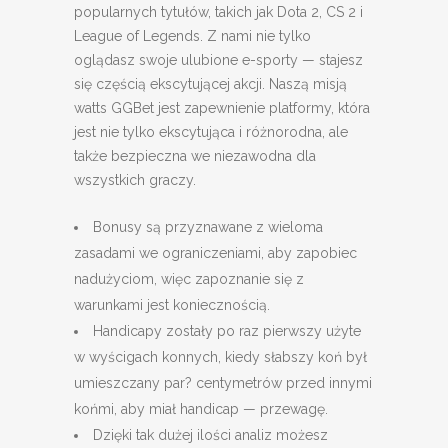
popularnych tytułów, takich jak Dota 2, CS 2 i
League of Legends. Z nami nie tylko
oglądasz swoje ulubione e-sporty — stajesz
się częścią ekscytującej akcji. Naszą misją
watts GGBet jest zapewnienie platformy, która
jest nie tylko ekscytująca i różnorodna, ale
także bezpieczna we niezawodna dla
wszystkich graczy.
Bonusy są przyznawane z wieloma
zasadami we ograniczeniami, aby zapobiec
nadużyciom, więc zapoznanie się z
warunkami jest koniecznością.
Handicapy zostały po raz pierwszy użyte
w wyścigach konnych, kiedy słabszy koń był
umieszczany par? centymetrów przed innymi
końmi, aby miał handicap — przewagę.
Dzięki tak dużej ilości analiz możesz