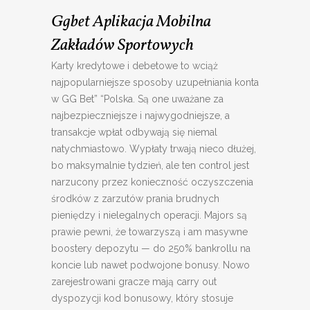
Ggbet Aplikacja Mobilna
Zakładów Sportowych
Karty kredytowe i debetowe to wciąż
najpopularniejsze sposoby uzupełniania konta
w GG Bet” “Polska. Są one uważane za
najbezpieczniejsze i najwygodniejsze, a
transakcje wpłat odbywają się niemal
natychmiastowo. Wypłaty trwają nieco dłużej,
bo maksymalnie tydzień, ale ten control jest
narzucony przez konieczność oczyszczenia
środków z zarzutów prania brudnych
pieniędzy i nielegalnych operacji. Majors są
prawie pewni, że towarzyszą i am masywne
boostery depozytu — do 250% bankrollu na
koncie lub nawet podwojone bonusy. Nowo
zarejestrowani gracze mają carry out
dyspozycji kod bonusowy, który stosuje