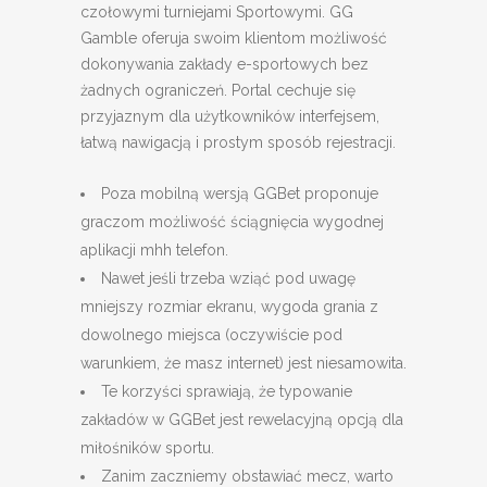
czołowymi turniejami Sportowymi. GG
Gamble oferuja swoim klientom możliwość
dokonywania zakłady e-sportowych bez
żadnych ograniczeń. Portal cechuje się
przyjaznym dla użytkowników interfejsem,
łatwą nawigacją i prostym sposób rejestracji.
Poza mobilną wersją GGBet proponuje
graczom możliwość ściągnięcia wygodnej
aplikacji mhh telefon.
Nawet jeśli trzeba wziąć pod uwagę
mniejszy rozmiar ekranu, wygoda grania z
dowolnego miejsca (oczywiście pod
warunkiem, że masz internet) jest niesamowita.
Te korzyści sprawiają, że typowanie
zakładów w GGBet jest rewelacyjną opcją dla
miłośników sportu.
Zanim zaczniemy obstawiać mecz, warto