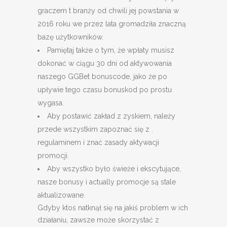
graczem t branży od chwili jej powstania w
2016 roku we przez lata gromadziła znaczną
bazę użytkowników.
Pamiętaj także o tym, że wpłaty musisz
dokonać w ciągu 30 dni od aktywowania
naszego GGBet bonuscode, jako że po
upływie tego czasu bonuskod po prostu
wygasa.
Aby postawić zakład z zyskiem, należy
przede wszystkim zapoznać się z .
regulaminem i znać zasady aktywacji
promocji.
Aby wszystko było świeże i ekscytujące,
nasze bonusy i actually promocje są stale
aktualizowane.
Gdyby ktoś natknął się na jakiś problem w ich
działaniu, zawsze może skorzystać z