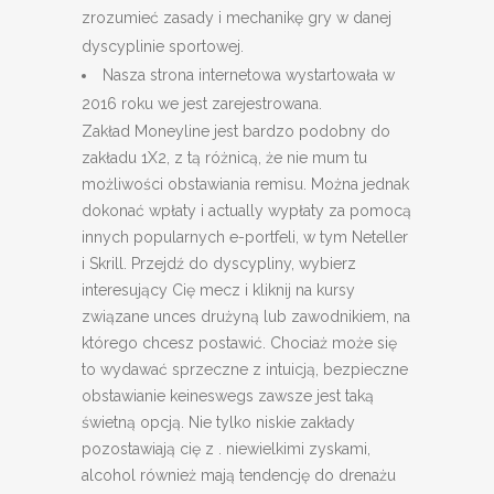
zrozumieć zasady i mechanikę gry w danej
dyscyplinie sportowej.
Nasza strona internetowa wystartowała w
2016 roku we jest zarejestrowana.
Zakład Moneyline jest bardzo podobny do
zakładu 1X2, z tą różnicą, że nie mum tu
możliwości obstawiania remisu. Można jednak
dokonać wpłaty i actually wypłaty za pomocą
innych popularnych e-portfeli, w tym Neteller
i Skrill. Przejdź do dyscypliny, wybierz
interesujący Cię mecz i kliknij na kursy
związane unces drużyną lub zawodnikiem, na
którego chcesz postawić. Chociaż może się
to wydawać sprzeczne z intuicją, bezpieczne
obstawianie keineswegs zawsze jest taką
świetną opcją. Nie tylko niskie zakłady
pozostawiają cię z . niewielkimi zyskami,
alcohol również mają tendencję do drenażu