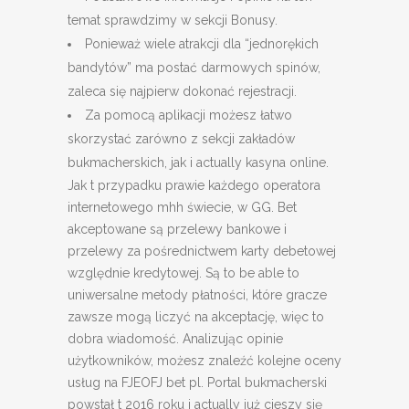
temat sprawdzimy w sekcji Bonusy.
Ponieważ wiele atrakcji dla “jednorękich
bandytów” ma postać darmowych spinów,
zaleca się najpierw dokonać rejestracji.
Za pomocą aplikacji możesz łatwo
skorzystać zarówno z sekcji zakładów
bukmacherskich, jak i actually kasyna online.
Jak t przypadku prawie każdego operatora
internetowego mhh świecie, w GG. Bet
akceptowane są przelewy bankowe i
przelewy za pośrednictwem karty debetowej
względnie kredytowej. Są to be able to
uniwersalne metody płatności, które gracze
zawsze mogą liczyć na akceptację, więc to
dobra wiadomość. Analizując opinie
użytkowników, możesz znaleźć kolejne oceny
usług na FJEOFJ bet pl. Portal bukmacherski
powstał t 2016 roku i actually już cieszy się