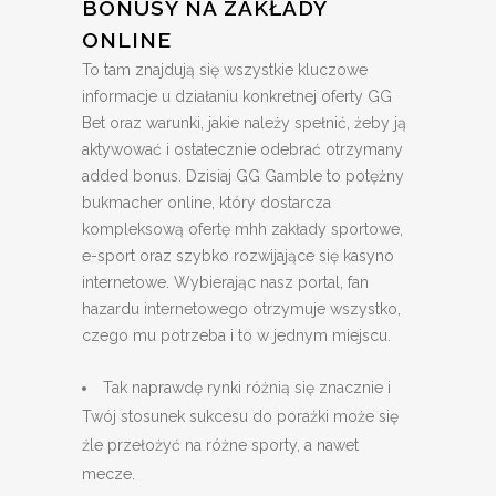
BONUSY NA ZAKŁADY
ONLINE
To tam znajdują się wszystkie kluczowe
informacje u działaniu konkretnej oferty GG
Bet oraz warunki, jakie należy spełnić, żeby ją
aktywować i ostatecznie odebrać otrzymany
added bonus. Dzisiaj GG Gamble to potężny
bukmacher online, który dostarcza
kompleksową ofertę mhh zakłady sportowe,
e-sport oraz szybko rozwijające się kasyno
internetowe. Wybierając nasz portal, fan
hazardu internetowego otrzymuje wszystko,
czego mu potrzeba i to w jednym miejscu.
Tak naprawdę rynki różnią się znacznie i
Twój stosunek sukcesu do porażki może się
źle przełożyć na różne sporty, a nawet
mecze.