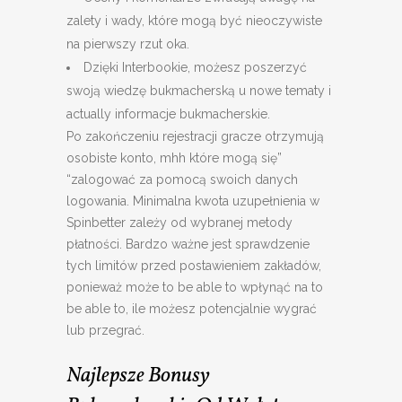
zalety i wady, które mogą być nieoczywiste
na pierwszy rzut oka.
Dzięki Interbookie, możesz poszerzyć
swoją wiedzę bukmacherską u nowe tematy i
actually informacje bukmacherskie.
Po zakończeniu rejestracji gracze otrzymują
osobiste konto, mhh które mogą się”
“zalogować za pomocą swoich danych
logowania. Minimalna kwota uzupełnienia w
Spinbetter zależy od wybranej metody
płatności. Bardzo ważne jest sprawdzenie
tych limitów przed postawieniem zakładów,
ponieważ może to be able to wpłynąć na to
be able to, ile możesz potencjalnie wygrać
lub przegrać.
Najlepsze Bonusy