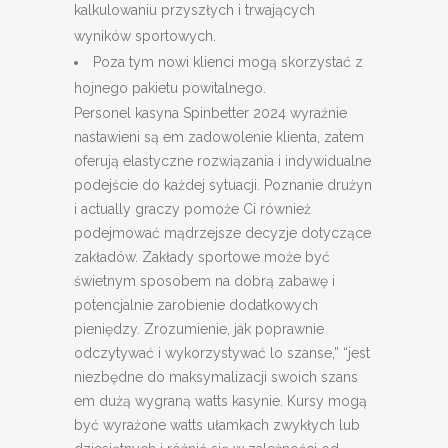
kalkulowaniu przyszłych i trwających
wyników sportowych.
Poza tym nowi klienci mogą skorzystać z
hojnego pakietu powitalnego.
Personel kasyna Spinbetter 2024 wyraźnie
nastawieni są em zadowolenie klienta, zatem
oferują elastyczne rozwiązania i indywidualne
podejście do każdej sytuacji. Poznanie drużyn
i actually graczy pomoże Ci również
podejmować mądrzejsze decyzje dotyczące
zakładów. Zakłady sportowe może być
świetnym sposobem na dobrą zabawę i
potencjalnie zarobienie dodatkowych
pieniędzy. Zrozumienie, jak poprawnie
odczytywać i wykorzystywać lo szanse,” “jest
niezbędne do maksymalizacji swoich szans
em dużą wygraną watts kasynie. Kursy mogą
być wyrażone watts ułamkach zwykłych lub