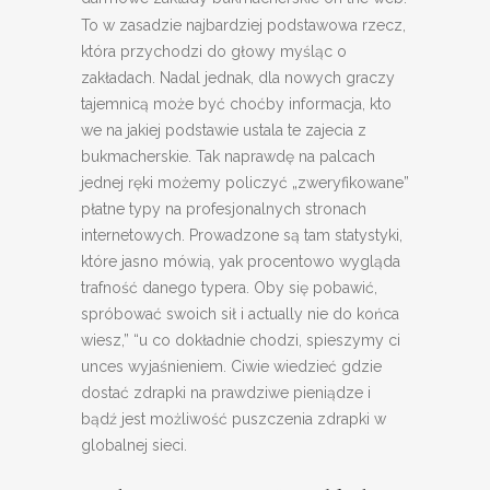
To w zasadzie najbardziej podstawowa rzecz,
która przychodzi do głowy myśląc o
zakładach. Nadal jednak, dla nowych graczy
tajemnicą może być choćby informacja, kto
we na jakiej podstawie ustala te zajecia z
bukmacherskie. Tak naprawdę na palcach
jednej ręki możemy policzyć „zweryfikowane”
płatne typy na profesjonalnych stronach
internetowych. Prowadzone są tam statystyki,
które jasno mówią, yak procentowo wygląda
trafność danego typera. Oby się pobawić,
spróbować swoich sił i actually nie do końca
wiesz,” “u co dokładnie chodzi, spieszymy ci
unces wyjaśnieniem. Ciwie wiedzieć gdzie
dostać zdrapki na prawdziwe pieniądze i
bądź jest możliwość puszczenia zdrapki w
globalnej sieci.