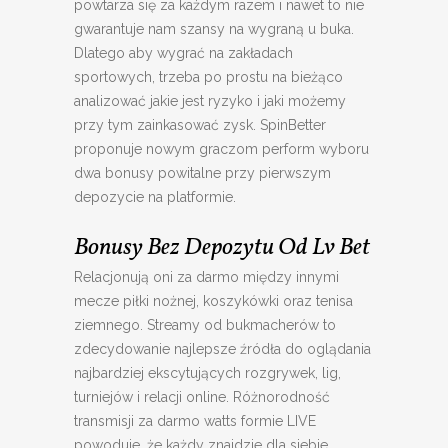
powtarza się za każdym razem i nawet to nie
gwarantuje nam szansy na wygraną u buka.
Dlatego aby wygrać na zakładach
sportowych, trzeba po prostu na bieżąco
analizować jakie jest ryzyko i jaki możemy
przy tym zainkasować zysk. SpinBetter
proponuje nowym graczom perform wyboru
dwa bonusy powitalne przy pierwszym
depozycie na platformie.
Bonusy Bez Depozytu Od Lv Bet
Relacjonują oni za darmo między innymi
mecze piłki nożnej, koszykówki oraz tenisa
ziemnego. Streamy od bukmacherów to
zdecydowanie najlepsze źródła do oglądania
najbardziej ekscytujących rozgrywek, lig,
turniejów i relacji online. Różnorodność
transmisji za darmo watts formie LIVE
powoduje, że każdy znajdzie dla siebie