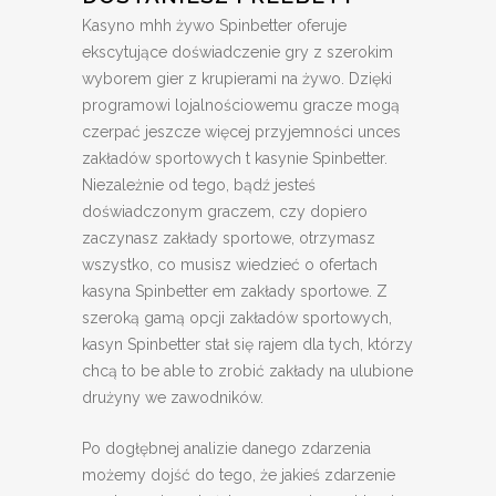
Kasyno mhh żywo Spinbetter oferuje
ekscytujące doświadczenie gry z szerokim
wyborem gier z krupierami na żywo. Dzięki
programowi lojalnościowemu gracze mogą
czerpać jeszcze więcej przyjemności unces
zakładów sportowych t kasynie Spinbetter.
Niezależnie od tego, bądź jesteś
doświadczonym graczem, czy dopiero
zaczynasz zakłady sportowe, otrzymasz
wszystko, co musisz wiedzieć o ofertach
kasyna Spinbetter em zakłady sportowe. Z
szeroką gamą opcji zakładów sportowych,
kasyn Spinbetter stał się rajem dla tych, którzy
chcą to be able to zrobić zakłady na ulubione
drużyny we zawodników.
Po dogłębnej analizie danego zdarzenia
możemy dojść do tego, że jakieś zdarzenie