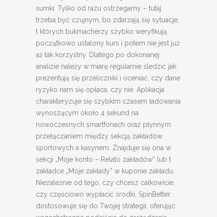
sumki. Tylko od razu ostrzegamy – tutaj
trzeba być czujnym, bo zdarzają się sytuacje,
t których bukmacherzy szybko weryfikują
początkowo ustalony kurs i potem nie jest już
aż tak korzystny. Dlatego po dokonanej
analizie należy w miarę regularnie śledzić jak
prezentują się przeliczniki i oceniać, czy dane
ryzyko nam się opłaca, czy nie. Aplikacja
charakteryzuje się szybkim czasem ładowania
wynoszącym około 4 sekund na
nowoczesnych smartfonach oraz płynnym
przełączaniem między sekcją zakładów
sportowych a kasynem. Znajduje się ona w
sekcji „Moje konto – Relato zakładów” lub t
zakładce „Moje zakłady” w kuponie zakładu.
Niezależnie od tego, czy chcesz całkowicie,
czy częściowo wypłacić środki, SpinBetter
dostosowuje się do Twojej strategii, oferując