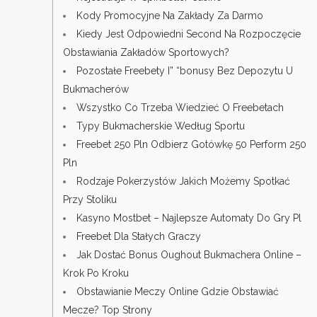
Kody Promocyjne Na Zakłady Za Darmo
Kiedy Jest Odpowiedni Second Na Rozpoczęcie
Obstawiania Zakładów Sportowych?
Pozostałe Freebety I” “bonusy Bez Depozytu U
Bukmacherów
Wszystko Co Trzeba Wiedzieć O Freebetach
Typy Bukmacherskie Według Sportu
Freebet 250 Pln Odbierz Gotówkę 50 Perform 250
Pln
Rodzaje Pokerzystów Jakich Możemy Spotkać
Przy Stoliku
Kasyno Mostbet – Najlepsze Automaty Do Gry Pl
Freebet Dla Stałych Graczy
Jak Dostać Bonus Oughout Bukmachera Online –
Krok Po Kroku
Obstawianie Meczy Online Gdzie Obstawiać
Mecze? Top Strony