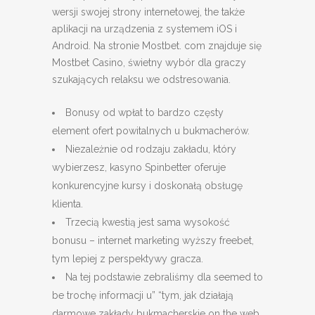
wersji swojej strony internetowej, the także
aplikacji na urządzenia z systemem iOS i
Android. Na stronie Mostbet. com znajduje się
Mostbet Casino, świetny wybór dla graczy
szukających relaksu we odstresowania.
Bonusy od wpłat to bardzo częsty
element ofert powitalnych u bukmacherów.
Niezależnie od rodzaju zakładu, który
wybierzesz, kasyno Spinbetter oferuje
konkurencyjne kursy i doskonałą obsługę
klienta.
Trzecią kwestią jest sama wysokość
bonusu – internet marketing wyższy freebet,
tym lepiej z perspektywy gracza.
Na tej podstawie zebraliśmy dla seemed to
be trochę informacji u” “tym, jak działają
darmowe zakłady bukmacherskie on the web.