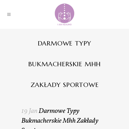
DARMOWE TYPY
BUKMACHERSKIE MHH
ZAKŁADY SPORTOWE
19 Jan
Darmowe Typy
Bukmacherskie Mhh Zakłady