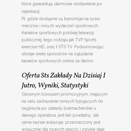
które gwarantują darmowe obstawianie po
rejestracji.
Pl, gdzie dostępne są transmisje na żywo
meczów i innych wydarzeń sportowych.
Kanałów sportowych polskiej telewizji
publicznej, tego rodzaju jak TVP Sports
exercise HD, oraz t STS TV. Podsumowując,
istnieje wiele sposobów na oglądanie
kanałów sportowych online za darmo.
Oferta Sts Zakłady Na Dzisiaj I
Jutro, Wyniki, Statystyki
Głównym bonusem promocyjnym, mającym
na celu zachęcenie nowych typujących do
sięgnięcia po zakłady bukmacherskie u
danego operatora, jest ten powitalny. Jak
sama nazwa wskazuje, przeznaczony jest
wyłącznie dla nowych graczy i zwykle daje