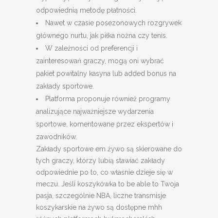
odpowiednią metodę płatności.
Nawet w czasie posezonowych rozgrywek
głównego nurtu, jak piłka nożna czy tenis.
W zależności od preferencji i
zainteresowań graczy, mogą oni wybrać
pakiet powitalny kasyna lub added bonus na
zakłady sportowe.
Platforma proponuje również programy
analizujące najważniejsze wydarzenia
sportowe, komentowane przez ekspertów i
zawodników.
Zakłady sportowe em żywo są skierowane do
tych graczy, którzy lubią stawiać zakłady
odpowiednie po to, co właśnie dzieje się w
meczu. Jeśli koszykówka to be able to Twoja
pasja, szczególnie NBA, liczne transmisje
koszykarskie na żywo są dostępne mhh