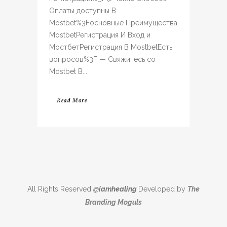
Оплаты доступны В
Mostbet%3Fосновные Преимущества
MostbetРегистрация И Вход и
МостбетРегистрация В MostbetЕсть
вопросов%3F — Свяжитесь со
Mostbet В...
Read More
All Rights Reserved
@iamhealing
Developed by
The
Branding Moguls