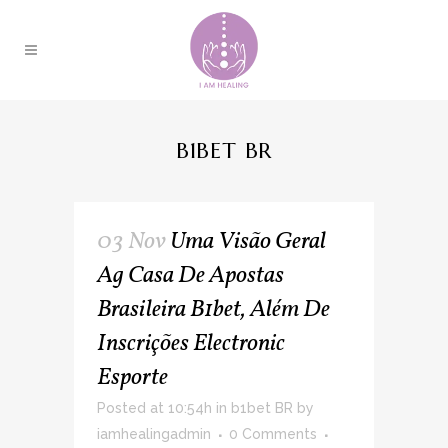
B1BET BR
03 Nov
Uma Visão Geral
Ag Casa De Apostas
Brasileira B1bet, Além De
Inscrições Electronic
Esporte
Posted at 10:54h
in
b1bet BR
by
iamhealingadmin
0 Comments