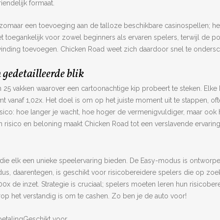
iendelijk formaat.
zomaar een toevoeging aan de talloze beschikbare casinospellen; het
toegankelijk voor zowel beginners als ervaren spelers, terwijl de pot
winding toevoegen. Chicken Road weet zich daardoor snel te ondersc
edetailleerde blik
25 vakken waarover een cartoonachtige kip probeert te steken. Elke kl
 vanaf 1,02x. Het doel is om op het juiste moment uit te stappen, o
t risico: hoe langer je wacht, hoe hoger de vermenigvuldiger, maar oo
an risico en beloning maakt Chicken Road tot een verslavende ervaring
 die elk een unieke speelervaring bieden. De Easy-modus is ontworpe
, daarentegen, is geschikt voor risicobereidere spelers die op zoek
x de inzet. Strategie is cruciaal; spelers moeten leren hun risicober
op het verstandig is om te cashen. Zo ben je de auto voor!
betalingGeschikt voor