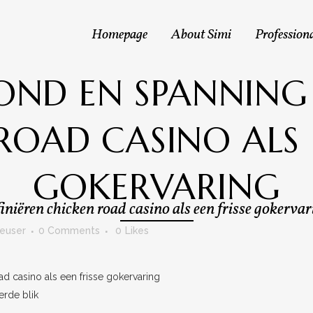
Homepage
About Simi
Professiona
ND EN SPANNING 
ROAD CASINO ALS E
GOKERVARING
niëren chicken road casino als een frisse gokervar
euser
0 Comments
0
Likes
d casino als een frisse gokervaring
rde blik