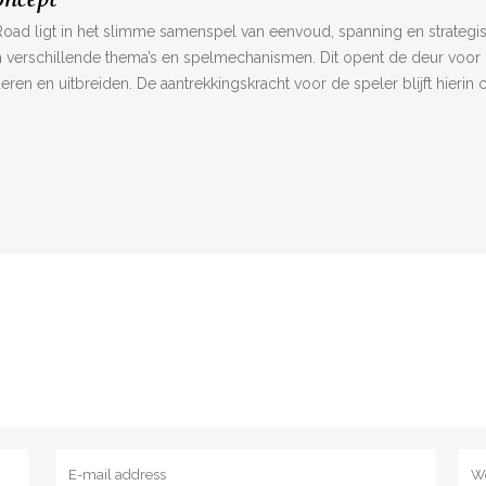
concept
oad ligt in het slimme samenspel van eenvoud, spanning en strategi
verschillende thema’s en spelmechanismen. Dit opent de deur voor po
 en uitbreiden. De aantrekkingskracht voor de speler blijft hierin ce