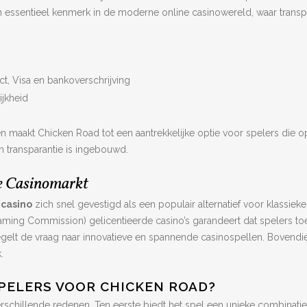
n essentieel kenmerk in de moderne online casinowereld, waar transpar
t, Visa en bankoverschrijving
ijkheid
aakt Chicken Road tot een aantrekkelijke optie voor spelers die op z
n transparantie is ingebouwd.
ne Casinomarkt
 casino
zich snel gevestigd als een populair alternatief voor klassie
ming Commission) gelicentieerde casino’s garandeert dat spelers toe
gelt de vraag naar innovatieve en spannende casinospellen. Bovendi
.
PELERS VOOR CHICKEN ROAD?
hillende redenen. Ten eerste biedt het spel een unieke combinatie van