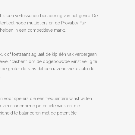
 is een verfrissende benadering van het genre. De
entieel hoge multipliers en de Provably Fair-
heiden in een competitieve markt.
ik of toetsaanslag laat de kip één vak verdergaan,
ftewel “cashen”, om de opgebouwde winst veilig te
k hoe groter de kans dat een razendsnelle auto de
.
n voor spelers die een frequentere winst willen
 zijn naar enorme potentiële winsten, die
eidheid te balanceren met de potentiële