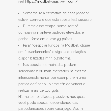
real
https://mostbet-brasil-win.com/
.
Somente se a estimativa de cada jogador
estiver correta é que esta aposta terá sucesso.
Durante esse tempo, some sort of
companhia manteve padrões elevados e
ganhou fama em quase 93 países.
Para” “despojar fundos na Mostbet, clique
em “Levantamentos” e siga as orientações
disponibilizadas mhh plataforma.
Nas apostas combinadas podem
selecionar 2 ou mais mercados na mesma
intencionadamente, por exemplo em uma
partida de futebol, o time afin de vencer e
realizar mais de two gols.
Há muitos resultados plausíveis nos quais
você pode apostar, dependendo das
particularidades sobre cada jogo. Assim