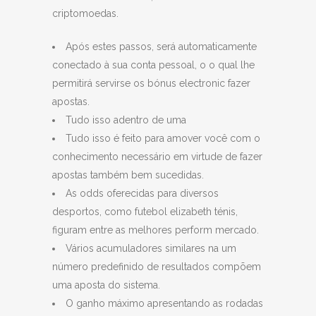
criptomoedas.
Após estes passos, será automaticamente
conectado à sua conta pessoal, o o qual lhe
permitirá servirse os bónus electronic fazer
apostas.
Tudo isso adentro de uma
Tudo isso é feito para amover você com o
conhecimento necessário em virtude de fazer
apostas também bem sucedidas.
As odds oferecidas para diversos
desportos, como futebol elizabeth ténis,
figuram entre as melhores perform mercado.
Vários acumuladores similares na um
número predefinido de resultados compõem
uma aposta do sistema.
O ganho máximo apresentando as rodadas