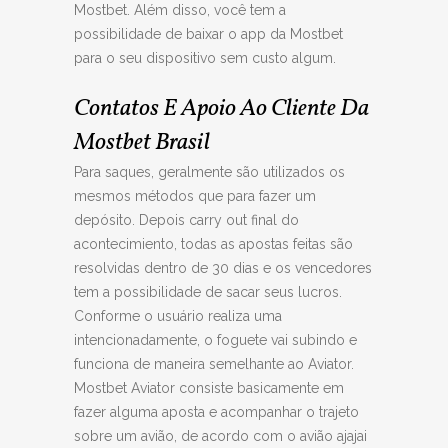
Mostbet. Além disso, você tem a
possibilidade de baixar o app da Mostbet
para o seu dispositivo sem custo algum.
Contatos E Apoio Ao Cliente Da
Mostbet Brasil
Para saques, geralmente são utilizados os
mesmos métodos que para fazer um
depósito. Depois carry out final do
acontecimiento, todas as apostas feitas são
resolvidas dentro de 30 dias e os vencedores
tem a possibilidade de sacar seus lucros.
Conforme o usuário realiza uma
intencionadamente, o foguete vai subindo e
funciona de maneira semelhante ao Aviator.
Mostbet Aviator consiste basicamente em
fazer alguma aposta e acompanhar o trajeto
sobre um avião, de acordo com o avião ajajai