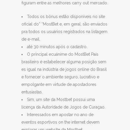
figuram entre as melhores carry out mercado.
Todos os bônus estão disponíveis no site
oficial do” “MostBet e, em geral, são enviados
pra todos os usuários registrados na listagem
de e-mail.
até 30 minutos após o cadastro.
O principal ecuánime do MostBet País
brasileiro é estabelecer alguma posição sem
es igual na indústria de jogos online do Brasil
e fornecer o ambiente seguro, lucrativo e
empolgante em virtude de apostadores
entusiastas.
Sim, um site da Mostbet possui uma
licença da Autoridade de Jogos de Curaçao.
Interessados em apostar no ano de
eventos esportivos on the internet devem
explorar um website da Mostbet.