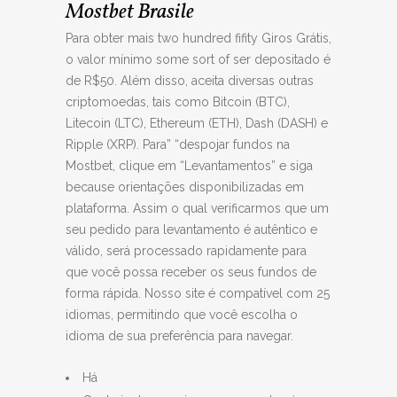
Mostbet Brasile
Para obter mais two hundred fifity Giros Grátis,
o valor mínimo some sort of ser depositado é
de R$50. Além disso, aceita diversas outras
criptomoedas, tais como Bitcoin (BTC),
Litecoin (LTC), Ethereum (ETH), Dash (DASH) e
Ripple (XRP). Para” “despojar fundos na
Mostbet, clique em “Levantamentos” e siga
because orientações disponibilizadas em
plataforma. Assim o qual verificarmos que um
seu pedido para levantamento é autêntico e
válido, será processado rapidamente para
que você possa receber os seus fundos de
forma rápida. Nosso site é compatível com 25
idiomas, permitindo que você escolha o
idioma de sua preferência para navegar.
Há