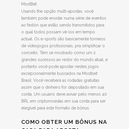
MostBet.
Usando the opção multi-apostas, você
também pode envidar numa série de eventos
ao festón que estão sendo transmitidos para
o qual todos possam vê-los em tempo
actual. Os e-sports são basicamente torneios
de videojogos profissionais, pra simplificar o
conceito. Têm se mostrado como um 2
grandes sucessos ao redor do mundo atual, e
portanto você pode apostar nestes jogos
excepcionalmente buscados na Mostbet
Brasil. Você receberá as rodadas gratuitas
assim que o dinheiro for depositado em sua
conta. Um usuário deve avivar pelo menos 40
BRL em criptomoedas em sua conta para ser
elegível para este formato de bônus.
COMO OBTER UM BÔNUS NA