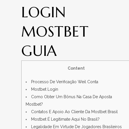
LOGIN
MOSTBET
GUIA
Content
Processo De Verificação Weil Conta
Mostbet Login
Como Obter Um Bônus Na Casa De Aposta
Mostbet?
Contatos E Apoio Ao Cliente Da Mostbet Brasil
Mostbet É Legitimate Aqui No Brasil?
Legalidade Em Virtude De Jogadores Brasileiros