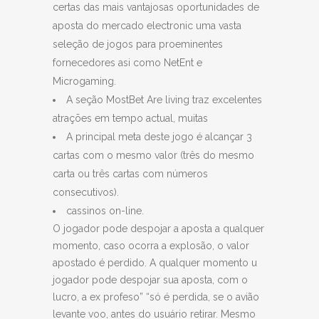
certas das mais vantajosas oportunidades de
aposta do mercado electronic uma vasta
seleção de jogos para proeminentes
fornecedores asi como NetEnt e
Microgaming.
A seção MostBet Are living traz excelentes
atrações em tempo actual, muitas
A principal meta deste jogo é alcançar 3
cartas com o mesmo valor (três do mesmo
carta ou três cartas com números
consecutivos).
cassinos on-line.
O jogador pode despojar a aposta a qualquer
momento, caso ocorra a explosão, o valor
apostado é perdido. A qualquer momento u
jogador pode despojar sua aposta, com o
lucro, a ex profeso” “só é perdida, se o avião
levante voo, antes do usuário retirar. Mesmo