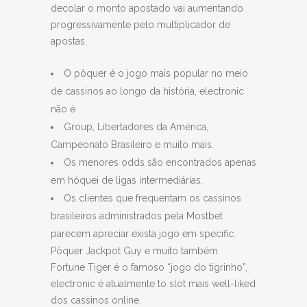
decolar o monto apostado vai aumentando
progressivamente pelo multiplicador de
apostas.
O pôquer é o jogo mais popular no meio
de cassinos ao longo da história, electronic
não é
Group, Libertadores da América,
Campeonato Brasileiro e muito mais.
Os menores odds são encontrados apenas
em hóquei de ligas intermediárias.
Os clientes que frequentam os cassinos
brasileiros administrados pela Mostbet
parecem apreciar exista jogo em specific.
Pôquer Jackpot Guy e muito também.
Fortune Tiger é o famoso “jogo do tigrinho”,
electronic é atualmente to slot mais well-liked
dos cassinos online.