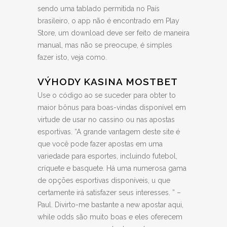
sendo uma tablado permitida no País
brasileiro, o app não é encontrado em Play
Store, um download deve ser feito de maneira
manual, mas não se preocupe, é simples
fazer isto, veja como.
VÝHODY KASINA MOSTBET
Use o código ao se suceder para obter to
maior bônus para boas-vindas disponível em
virtude de usar no cassino ou nas apostas
esportivas. “A grande vantagem deste site é
que você pode fazer apostas em uma
variedade para esportes, incluindo futebol,
críquete e basquete. Há uma numerosa gama
de opções esportivas disponíveis, u que
certamente irá satisfazer seus interesses. ” –
Paul. Divirto-me bastante a new apostar aqui,
while odds são muito boas e eles oferecem