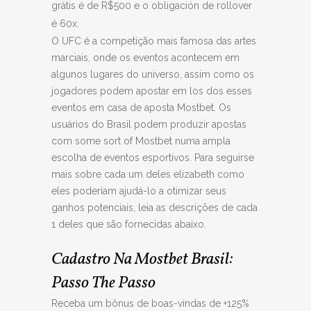
grátis é de R$500 e o obligación de rollover
é 60x.
O UFC é a competição mais famosa das artes
marciais, onde os eventos acontecem em
algunos lugares do universo, assim como os
jogadores podem apostar em los dos esses
eventos em casa de aposta Mostbet. Os
usuários do Brasil podem produzir apostas
com some sort of Mostbet numa ampla
escolha de eventos esportivos. Para seguirse
mais sobre cada um deles elizabeth como
eles poderiam ajudá-lo a otimizar seus
ganhos potenciais, leia as descrições de cada
1 deles que são fornecidas abaixo.
Cadastro Na Mostbet Brasil:
Passo The Passo
Receba um bônus de boas-vindas de +125%