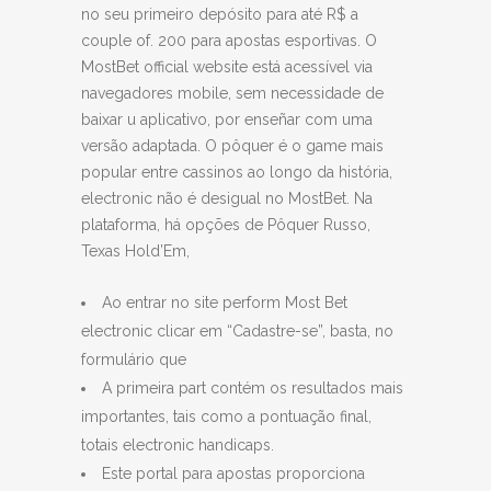
no seu primeiro depósito para até R$ a
couple of. 200 para apostas esportivas. O
MostBet official website está acessível via
navegadores mobile, sem necessidade de
baixar u aplicativo, por enseñar com uma
versão adaptada. O pôquer é o game mais
popular entre cassinos ao longo da história,
electronic não é desigual no MostBet. Na
plataforma, há opções de Pôquer Russo,
Texas Hold’Em,
Ao entrar no site perform Most Bet
electronic clicar em “Cadastre-se”, basta, no
formulário que
A primeira part contém os resultados mais
importantes, tais como a pontuação final,
totais electronic handicaps.
Este portal para apostas proporciona