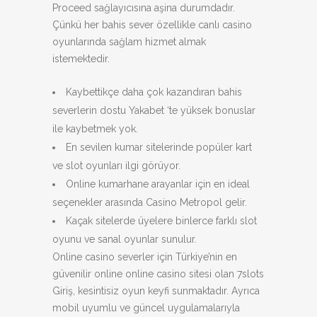
Proceed sağlayıcısına aşina durumdadır.
Çünkü her bahis sever özellikle canlı casino
oyunlarında sağlam hizmet almak
istemektedir.
Kaybettikçe daha çok kazandıran bahis
severlerin dostu Yakabet ‘te yüksek bonuslar
ile kaybetmek yok.
En sevilen kumar sitelerinde popüler kart
ve slot oyunları ilgi görüyor.
Online kumarhane arayanlar için en ideal
seçenekler arasında Casino Metropol gelir.
Kaçak sitelerde üyelere binlerce farklı slot
oyunu ve sanal oyunlar sunulur.
Online casino severler için Türkiye’nin en
güvenilir online online casino sitesi olan 7slots
Giriş, kesintisiz oyun keyfi sunmaktadır. Ayrıca
mobil uyumlu ve güncel uygulamalarıyla