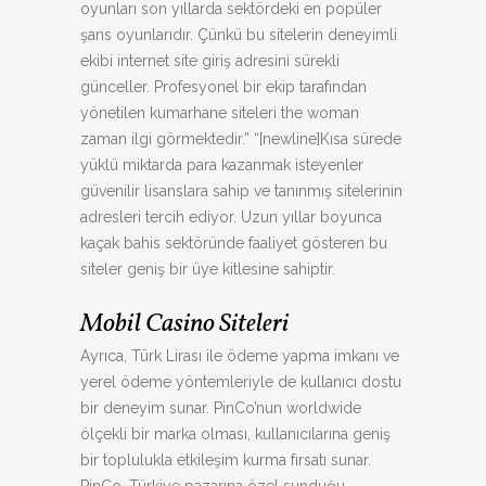
oyunları son yıllarda sektördeki en popüler
şans oyunlarıdır. Çünkü bu sitelerin deneyimli
ekibi internet site giriş adresini sürekli
günceller. Profesyonel bir ekip tarafından
yönetilen kumarhane siteleri the woman
zaman ilgi görmektedir.” “[newline]Kısa sürede
yüklü miktarda para kazanmak isteyenler
güvenilir lisanslara sahip ve tanınmış sitelerinin
adresleri tercih ediyor. Uzun yıllar boyunca
kaçak bahis sektöründe faaliyet gösteren bu
siteler geniş bir üye kitlesine sahiptir.
Mobil Casino Siteleri
Ayrıca, Türk Lirası ile ödeme yapma imkanı ve
yerel ödeme yöntemleriyle de kullanıcı dostu
bir deneyim sunar. PinCo’nun worldwide
ölçekli bir marka olması, kullanıcılarına geniş
bir toplulukla etkileşim kurma fırsatı sunar.