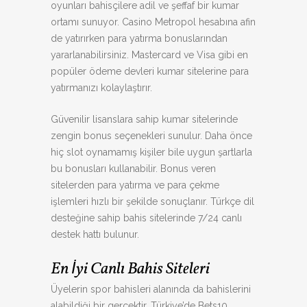
oyunları bahisçilere adil ve şeffaf bir kumar
ortamı sunuyor. Casino Metropol hesabına afin
de yatırırken para yatırma bonuslarından
yararlanabilirsiniz. Mastercard ve Visa gibi en
popüler ödeme devleri kumar sitelerine para
yatırmanızı kolaylaştırır.
Güvenilir lisanslara sahip kumar sitelerinde
zengin bonus seçenekleri sunulur. Daha önce
hiç slot oynamamış kişiler bile uygun şartlarla
bu bonusları kullanabilir. Bonus veren
sitelerden para yatırma ve para çekme
işlemleri hızlı bir şekilde sonuçlanır. Türkçe dil
desteğine sahip bahis sitelerinde 7/24 canlı
destek hattı bulunur.
En İyi Canlı Bahis Siteleri
Üyelerin spor bahisleri alanında da bahislerini
alabildiği bir gerçektir. Türkiye’de Bets10,