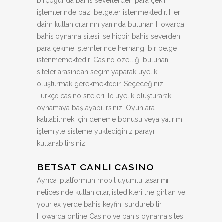
birçoğunda bahis severlerden para çekim
işlemlerinde bazı belgeler istenmektedir. Her
daim kullanıcılarının yanında bulunan Howarda
bahis oynama sitesi ise hiçbir bahis severden
para çekme işlemlerinde herhangi bir belge
istenmemektedir. Casino özelliği bulunan
siteler arasından seçim yaparak üyelik
oluşturmak gerekmektedir. Seçeceğiniz
Türkçe casino siteleri ile üyelik oluşturarak
oynamaya başlayabilirsiniz. Oyunlara
katılabilmek için deneme bonusu veya yatırım
işlemiyle sisteme yüklediğiniz parayı
kullanabilirsiniz.
BETSAT CANLI CASINO
Ayrıca, platformun mobil uyumlu tasarımı
neticesinde kullanıcılar, istedikleri the girl an ve
your ex yerde bahis keyfini sürdürebilir.
Howarda online Casino ve bahis oynama sitesi