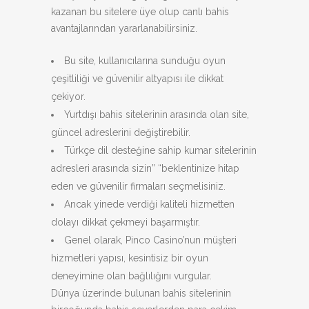
kazanan bu sitelere üye olup canlı bahis
avantajlarından yararlanabilirsiniz.
Bu site, kullanıcılarına sunduğu oyun
çeşitliliği ve güvenilir altyapısı ile dikkat
çekiyor.
Yurtdışı bahis sitelerinin arasında olan site,
güncel adreslerini değiştirebilir.
Türkçe dil desteğine sahip kumar sitelerinin
adresleri arasında sizin” “beklentinize hitap
eden ve güvenilir firmaları seçmelisiniz.
Ancak yinede verdiği kaliteli hizmetten
dolayı dikkat çekmeyi başarmıştır.
Genel olarak, Pinco Casino’nun müşteri
hizmetleri yapısı, kesintisiz bir oyun
deneyimine olan bağlılığını vurgular.
Dünya üzerinde bulunan bahis sitelerinin