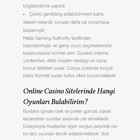
bilgilendirme yapıldı.
Çünkü gambling establishment bahis
siteleri nelerdir soruları daha sık sorulmaya
başlamıştır.
Malta Gaming Authority tarafından
lisanslanmıştır ve geniş oyun seçenekleriyle
kullanıcılarına hizmet verir. Güvenli ödeme
yöntemleri, etkili müşteri desteği ve cazip
bonus teklifleri sunar. Dünya üzerinde birçok
bahis hizmeti sunan bahis sitesi bulunmaktadır.
Online Casino Sitelerinde Hangi
Oyunları Bulabilirim?
Bunların içinde rulet ve poker güncel olarak
kazandıran oyunlar arasında yer almaktadır.
Dolayısıyla müşteriler eğer vurgun peşinde ise
bu tarz oyunları tercih edebilmektedir. Slot