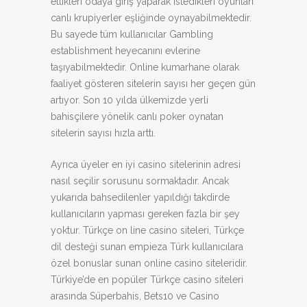
ettikleri odaya giriş yaparak istedikleri oyunları
canlı krupiyerler eşliğinde oynayabilmektedir.
Bu sayede tüm kullanıcılar Gambling
establishment heyecanını evlerine
taşıyabilmektedir. Online kumarhane olarak
faaliyet gösteren sitelerin sayısı her geçen gün
artıyor. Son 10 yılda ülkemizde yerli
bahisçilere yönelik canlı poker oynatan
sitelerin sayısı hızla arttı.
Ayrıca üyeler en iyi casino sitelerinin adresi
nasıl seçilir sorusunu sormaktadır. Ancak
yukarıda bahsedilenler yapıldığı takdirde
kullanıcıların yapması gereken fazla bir şey
yoktur. Türkçe on line casino siteleri, Türkçe
dil desteği sunan empieza Türk kullanıcılara
özel bonuslar sunan online casino siteleridir.
Türkiye’de en popüler Türkçe casino siteleri
arasında Süperbahis, Bets10 ve Casino