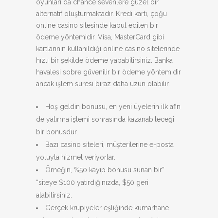
oyunları da chance sevenlere güzel bir
alternatif oluşturmaktadır. Kredi kartı, çoğu
online casino sitesinde kabul edilen bir
ödeme yöntemidir. Visa, MasterCard gibi
kartlarının kullanıldığı online casino sitelerinde
hızlı bir şekilde ödeme yapabilirsiniz. Banka
havalesi sobre güvenilir bir ödeme yöntemidir
ancak işlem süresi biraz daha uzun olabilir.
Hoş geldin bonusu, en yeni üyelerin ilk afin
de yatırma işlemi sonrasında kazanabileceği
bir bonusdur.
Bazı casino siteleri, müşterilerine e-posta
yoluyla hizmet veriyorlar.
Örneğin, %50 kayıp bonusu sunan bir”
“siteye $100 yatırdığınızda, $50 geri
alabilirsiniz.
Gerçek krupiyeler eşliğinde kumarhane