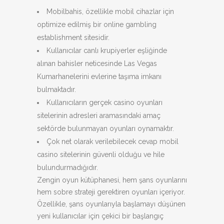
Mobilbahis, özellikle mobil cihazlar için
optimize edilmiş bir online gambling
establishment sitesidir.
Kullanıcılar canlı krupiyerler eşliğinde
alınan bahisler neticesinde Las Vegas
Kumarhanelerini evlerine taşıma imkanı
bulmaktadır.
Kullanıcıların gerçek casino oyunları
sitelerinin adresleri aramasındaki amaç
sektörde bulunmayan oyunları oynamaktır.
Çok net olarak verilebilecek cevap mobil
casino sitelerinin güvenli olduğu ve hile
bulundurmadığıdır.
Zengin oyun kütüphanesi, hem şans oyunlarını
hem sobre strateji gerektiren oyunları içeriyor.
Özellikle, şans oyunlarıyla başlamayı düşünen
yeni kullanıcılar için çekici bir başlangıç