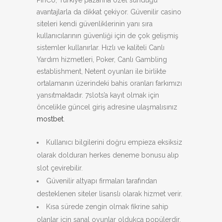
PinCo, Türkiye pazarına özel sunduğu
avantajlarla da dikkat çekiyor. Güvenilir casino
siteleri kendi güvenliklerinin yanı sıra
kullanıcılarının güvenliği için de çok gelişmiş
sistemler kullanırlar. Hızlı ve kaliteli Canlı
Yardım hizmetleri, Poker, Canlı Gambling
establishment, Netent oyunları ile birlikte
ortalamanın üzerindeki bahis oranları farkımızı
yansıtmaktadır. 7slots’a kayıt olmak için
öncelikle güncel giriş adresine ulaşmalısınız
mostbet
.
Kullanıcı bilgilerini doğru empieza eksiksiz
olarak dolduran herkes deneme bonusu alıp
slot çevirebilir.
Güvenilir altyapı firmaları tarafından
desteklenen siteler lisanslı olarak hizmet verir.
Kısa sürede zengin olmak fikrine sahip
olanlar için sanal oyunlar oldukça popülerdir.