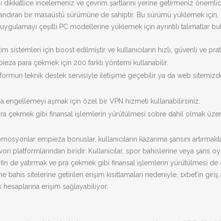
ikkatlice incelemeniz ve çevrim şartlarını yerine getirmeniz önemlidir.
ızlandıran bir masaüstü sürümüne de sahiptir. Bu sürümü yüklemek için, b
lamayı çeşitli PC modellerine yüklemek için ayrıntılı talimatlar bul
 sistemleri için boost edilmiştir ve kullanıcıların hızlı, güvenli ve pra
pieza para çekmek için 200 farklı yöntemi kullanabilir.
tformun teknik destek servisiyle iletişime geçebilir ya da web sitemi
eya engellemeyi aşmak için özel bir VPN hizmeti kullanabilirsiniz.
ra çekmek gibi finansal işlemlerin yürütülmesi sobre dahil olmak üzere
mosyonlar empieza bonuslar, kullanıcıların kazanma şansını artırmaktadı
vori platformlarından biridir. Kullanıcılar, spor bahislerine veya şa
 afin de yatırmak ve pra çekmek gibi finansal işlemlerin yürütülmesi de
nline bahis sitelerine getirilen erişim kısıtlamaları nedeniyle, 1xbet’in g
 hesaplarına erişim sağlayabiliyor.