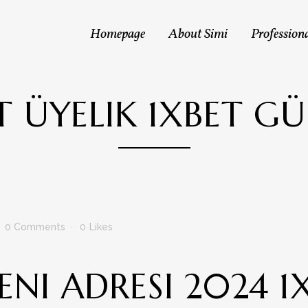
Homepage
About Simi
Professiona
T ÜYELIK 1XBET G
0 Comments
0
Likes
YENI ADRESI 2024 1