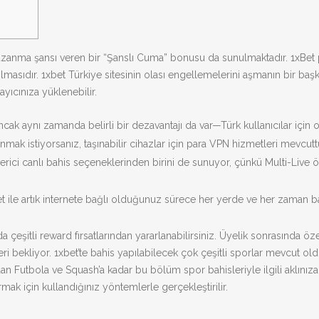
e kazanma şansı veren bir “Şanslı Cuma” bonusu da sunulmaktadır. 1xBet
ıdır. 1xbet Türkiye sitesinin olası engellemelerini aşmanın bir başk
ayıcınıza yüklenebilir.
 ancak aynı zamanda belirli bir dezavantajı da var—Türk kullanıcılar için o
nmak istiyorsanız, taşınabilir cihazlar için para VPN hizmetleri mevcutt
ici canlı bahis seçeneklerinden birini de sunuyor, çünkü Multi-Live öz
 ile artık internete bağlı olduğunuz sürece her yerde ve her zaman b
çeşitli reward fırsatlarından yararlanabilirsiniz. Üyelik sonrasında öz
zleri bekliyor. 1xbet’te bahis yapılabilecek çok çeşitli sporlar mevcut 
Futbola ve Squash’a kadar bu bölüm spor bahisleriyle ilgili aklınıza g
mak için kullandığınız yöntemlerle gerçekleştirilir.