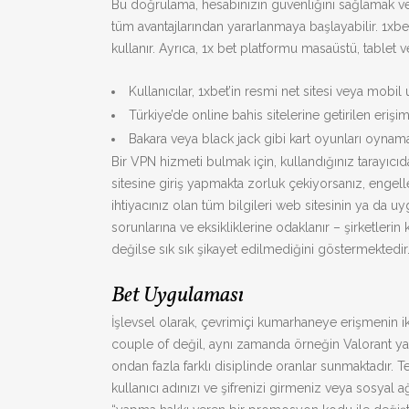
Bu doğrulama, hesabınızın güvenliğini sağlamak ve
tüm avantajlarından yararlanmaya başlayabilir. 1xbet
kullanır. Ayrıca, 1x bet platformu masaüstü, table
Kullanıcılar, 1xbet’in resmi net sitesi veya mobil
Türkiye’de online bahis sitelerine getirilen erişi
Bakara veya black jack gibi kart oyunları oynama
Bir VPN hizmeti bulmak için, kullandığınız tarayıc
sitesine giriş yapmakta zorluk çekiyorsanız, engel
ihtiyacınız olan tüm bilgileri web sitesinin ya da
sorunlarına ve eksikliklerine odaklanır – şirketleri
değilse sık sık şikayet edilmediğini göstermektedir
Bet Uygulaması
İşlevsel olarak, çevrimiçi kumarhaneye erişmenin iki
couple of değil, aynı zamanda örneğin Valorant ya
ondan fazla farklı disiplinde oranlar sunmaktadır. T
kullanıcı adınızı ve şifrenizi girmeniz veya sosyal a