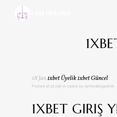
1XBE
18 Jan
1xbet Üyelik 1xbet Güncel
Posted at 21:09h
in
casino
by
iamhealingadmin
1XBET GIRIŞ 