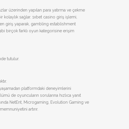
cihazlar üzerinden yapılan para yatırma ve çekme
 kolaylık sağlar. 1xbet casino giriş işlemi,
nden giriş yaparak, gambling establishment
ibi birçok farklı oyun kategorisine erişim
de tutulur.
tır.
un yaşamadan platformdaki deneyimlerini
ölümü de oyuncuların sorularına hızlıca yanıt
 arasında NetEnt, Microgaming, Evolution Gaming ve
memnuniyetini artırır.