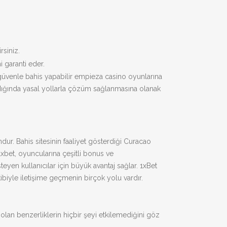
rsiniz.
 garanti eder.
de güvenle bahis yapabilir empieza casino oyunlarına
yaşandığında yasal yollarla çözüm sağlanmasına olanak
ur. Bahis sitesinin faaliyet gösterdiği Curacao
. 1xbet, oyuncularına çeşitli bonus ve
eyen kullanıcılar için büyük avantaj sağlar. 1xBet
kibiyle iletişime geçmenin birçok yolu vardır.
 olan benzerliklerin hiçbir şeyi etkilemediğini göz