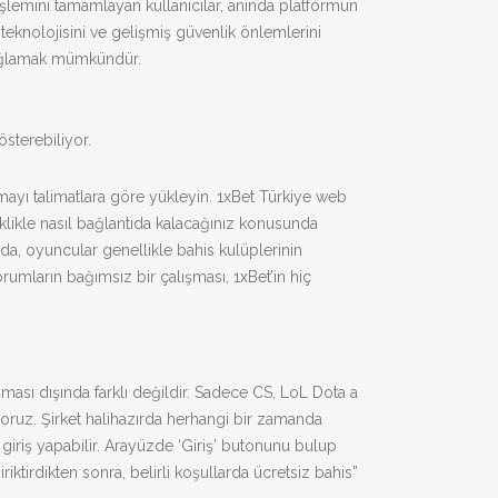
şlemini tamamlayan kullanıcılar, anında platformun
 teknolojisini ve gelişmiş güvenlik önlemlerini
 sağlamak mümkündür.
österebiliyor.
mayı talimatlara göre yükleyin. 1xBet Türkiye web
klikle nasıl bağlantıda kalacağınız konusunda
da, oyuncular genellikle bahis kulüplerinin
orumların bağımsız bir çalışması, 1xBet’in hiç
ışması dışında farklı değildir. Sadece CS, LoL Dota a
oruz. Şirket halihazırda herhangi bir zamanda
 giriş yapabilir. Arayüzde ‘Giriş’ butonunu bulup
iktirdikten sonra, belirli koşullarda ücretsiz bahis”