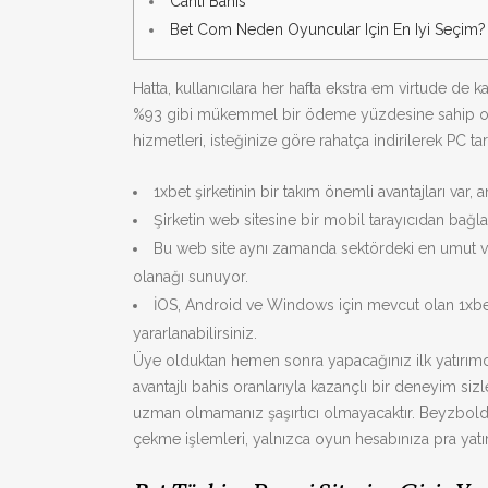
Canlı Bahis
Bet Com Neden Oyuncular Için En Iyi Seçim?
Hatta, kullanıcılara her hafta ekstra em virtude d
%93 gibi mükemmel bir ödeme yüzdesine sahip olmas
hizmetleri, isteğinize göre rahatça indirilerek PC tar
1xbet şirketinin bir takım önemli avantajları var,
Şirketin web sitesine bir mobil tarayıcıdan bağla
Bu web site aynı zamanda sektördeki en umut ver
olanağı sunuyor.
İOS, Android ve Windows için mevcut olan 1xbet
yararlanabilirsiniz.
Üye olduktan hemen sonra yapacağınız ilk yatırımda 
avantajlı bahis oranlarıyla kazançlı bir deneyim si
uzman olmamanız şaşırtıcı olmayacaktır. Beyzboldan 
çekme işlemleri, yalnızca oyun hesabınıza pra yatır