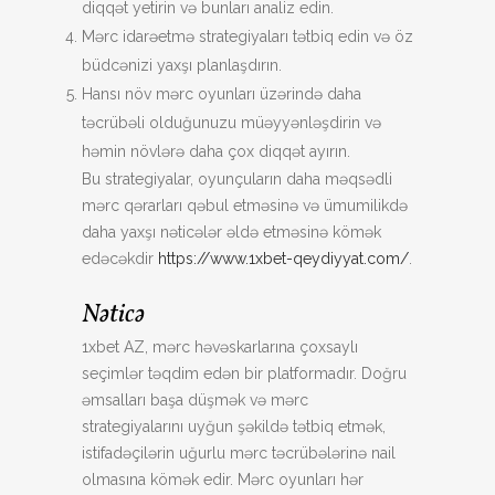
diqqət yetirin və bunları analiz edin.
Mərc idarəetmə strategiyaları tətbiq edin və öz
büdcənizi yaxşı planlaşdırın.
Hansı növ mərc oyunları üzərində daha
təcrübəli olduğunuzu müəyyənləşdirin və
həmin növlərə daha çox diqqət ayırın.
Bu strategiyalar, oyunçuların daha məqsədli
mərc qərarları qəbul etməsinə və ümumilikdə
daha yaxşı nəticələr əldə etməsinə kömək
edəcəkdir
https://www.1xbet-qeydiyyat.com/
.
Nəticə
1xbet AZ, mərc həvəskarlarına çoxsaylı
seçimlər təqdim edən bir platformadır. Doğru
əmsalları başa düşmək və mərc
strategiyalarını uyğun şəkildə tətbiq etmək,
istifadəçilərin uğurlu mərc təcrübələrinə nail
olmasına kömək edir. Mərc oyunları hər