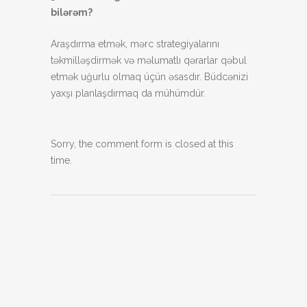
bilərəm?
Araşdırma etmək, mərc strategiyalarını
təkmilləşdirmək və məlumatlı qərarlar qəbul
etmək uğurlu olmaq üçün əsasdır. Büdcənizi
yaxşı planlaşdırmaq da mühümdür.
Sorry, the comment form is closed at this
time.