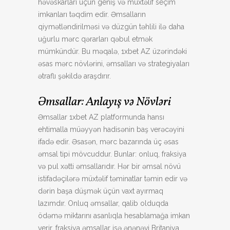
həvəskarları üçün geniş və müxtəlif seçim
imkanları təqdim edir. Əmsalların
qiymətləndirilməsi və düzgün təhlili ilə daha
uğurlu mərc qərarları qəbul etmək
mümkündür. Bu məqalə, 1xbet AZ üzərindəki
əsas mərc növlərini, əmsalları və strategiyaları
ətraflı şəkildə araşdırır.
Əmsallar: Anlayış və Növləri
Əmsallar 1xbet AZ platformunda hansı
ehtimalla müəyyən hadisənin baş verəcəyini
ifadə edir. Əsasən, mərc bazarında üç əsas
əmsal tipi mövcuddur. Bunlar: onluq, fraksiya
və pul xətti əmsallarıdır. Hər bir əmsal növü
istifadəçilərə müxtəlif təminatlar təmin edir və
dərin başa düşmək üçün vaxt ayırmaq
lazımdır. Onluq əmsallar, qalib olduqda
ödəmə miktarını asanlıqla hesablamağa imkan
verir, fraksiya əmsallar isə ənənəvi Britaniya