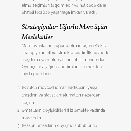
etmə seçimləri təqdim edir və nəticədə daha
əhatəli təcrübə yaşamağa imkan yaradır.
Strategiyalar: Uğurlu Mərc üçün
Məsləhətlər
Mərc oyunlarında uğurlu olmaq üçün effektiv
strategiyalar tətbiq etmək vacibdir. İlk növbədə
araşdırma və məlumatların təhlili mühümdür.
Oyunçular aşağıdakı addımları izləməkdən
fayda görə bilər:
Əvvəlcə mövcud idman hadisəsini yaxşı
araşdırın və statistik məlumatları nəzərdən
keçirin.
Əmsalların dəyişikliklərini izləməklə vaxtında
mərc edin.
Əsasən əmsalların dəyişmə səbəblərinə