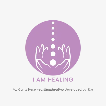
All Rights Reserved
@iamhealing
Developed by
The
Branding Moguls