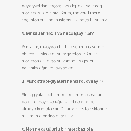
qeydiyyatdan keçərək və depozit yatıraraq
mərc edə bilərsiniz. Sonra, mövcud mərc
seçimləri arasından istədiyinizi seçə bilərsiniz.
3. Əmsallar nədir və necə işləyirlər?
Əmsallar, müəyyən bir hadisənin baş vermə
ehtimalını əks etdirən rəqəmlərdir. Onlar
mərcdən qalib gələn zaman nə qədər
qazanılacağını müəyyən edir.
4. Mərc strategiyaları hansı rol oynayır?
Strategiyalar, daha məqsədli mərc qərarları
qəbul etməyə və uğurlu nəticələr əldə
etməyə kömək edir. Onlar vasitəsilə risklərinizi
minimuma endirə bilərsiniz.
5. Mən necə uğurlu bir mərcbaz ola