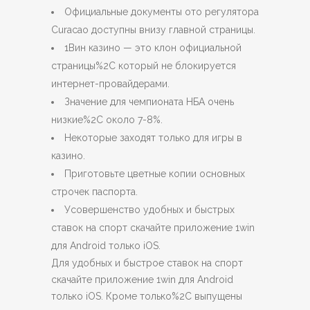
Официальные документы ото регулятора
Curacao доступны внизу главной страницы.
1Вин казино — это клон официальной
страницы%2C который не блокируется
интернет-провайдерами.
Значение для чемпионата НБА очень
низкие%2C около 7-8%.
Некоторые заходят только для игры в
казино.
Приготовьте цветные копии основных
строчек паспорта.
Усовершенство удобных и быстрых
ставок на спорт скачайте приложение 1win
для Android только iOS.
Для удобных и быстрое ставок на спорт
скачайте приложение 1win для Android
только iOS. Кроме только%2C выпущены