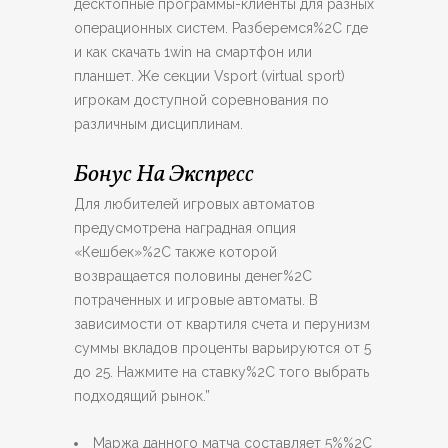
десктопные программы-клиенты для разных
операционных систем. Разберемся%2C где
и как скачать 1win на смартфон или
планшет. Же секции Vsport (virtual sport)
игрокам доступной соревнования по
различным дисциплинам.
Бонус На Экспресс
Для любителей игровых автоматов
предусмотрена наградная опция
«Кешбек»%2C также которой
возвращается половины денег%2C
потраченных и игровые автоматы. В
зависимости от квартиля счета и перунизм
суммы вкладов проценты варьируются от 5
до 25. Нажмите на ставку%2C того выбрать
подходящий рынок.”
Маржа данного матча составляет 5%%2C