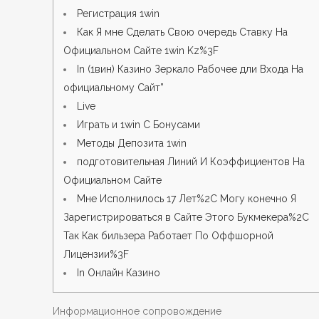
Регистрация 1win
Как Я мне Сделать Свою очередь Ставку На
Официальном Сайте 1win Kz%3F
In (1вин) Казино Зеркало Рабочее дли Входа На
официальному Сайт”
Live
Играть и 1win С Бонусами
Методы Депозита 1win
подготовительная Линий И Коэффициентов На
Официальном Сайте
Мне Исполнилось 17 Лет%2C Могу конечно Я
Зарегистрироваться в Сайте Этого Букмекера%2C
Так Как бильзера Работает По Оффшорной
Лицензии%3F
In Онлайн Казино
Информационное сопровождение