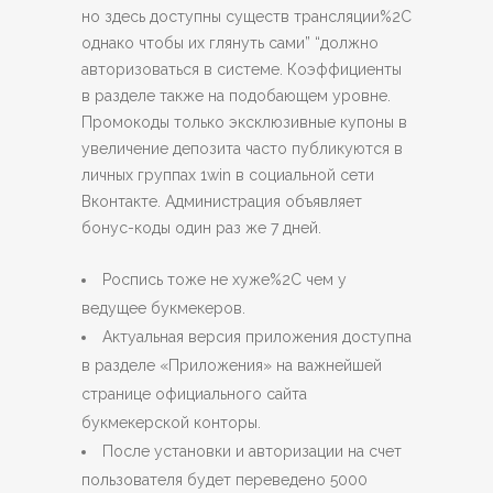
но здесь доступны существ трансляции%2C
однако чтобы их глянуть сами” “должно
авторизоваться в системе. Коэффициенты
в разделе также на подобающем уровне.
Промокоды только эксклюзивные купоны в
увеличение депозита часто публикуются в
личных группах 1win в социальной сети
Вконтакте. Администрация объявляет
бонус-коды один раз же 7 дней.
Роспись тоже не хуже%2C чем у
ведущее букмекеров.
Актуальная версия приложения доступна
в разделе «Приложения» на важнейшей
странице официального сайта
букмекерской конторы.
После установки и авторизации на счет
пользователя будет переведено 5000