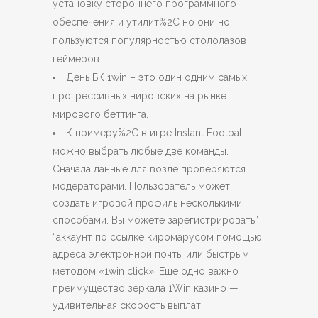
установку стороннего программного
обеспечения и утилит%2C но они но
пользуются популярностью стололазов
геймеров.
День БК 1win – это один одним самых
прогрессивных нировских на рынке
мирового беттинга.
К примеру%2C в игре Instant Football
можно выбрать любые две команды.
Сначала данные для возле проверяются
модераторами. Пользователь может
создать игровой профиль несколькими
способами. Вы можете зарегистрировать”
“аккаунт по ссылке киромарусом помощью
адреса электронной почты или быстрым
методом «1win click». Еще одно важно
преимущество зеркала 1Win казино —
удивительная скорость выплат.