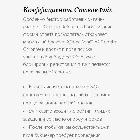
Коэффициенты Ставок 1win
Особенно быстро работаешь онлайн-
системы Киви же Вебмани. Для активации
формы ответа пользователь открывает
мобильный браузер (Opera Mini%2C Google
Chrome) и вводит в поле поиска
уникальный веб-адрес. Же случае
блокировки регистрация в 1win делается
по зеркальной ссылке.
Если вы являетесь новичком%2C
советуем попробовать начинать с самых
проще разновидностей” “ставок.
1win casino входит же рейтинг лучших
заведений согласно опросу игроков.
После чтобы как вы осуществить 1win
вход букмекер требует проведения