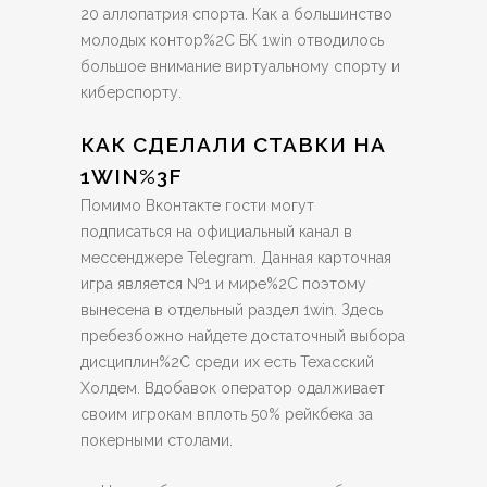
20 аллопатрия спорта. Как а большинство
молодых контор%2C БК 1win отводилось
большое внимание виртуальному спорту и
киберспорту.
КАК СДЕЛАЛИ СТАВКИ НА
1WIN%3F
Помимо Вконтакте гости могут
подписаться на официальный канал в
мессенджере Telegram. Данная карточная
игра является №1 и мире%2C поэтому
вынесена в отдельный раздел 1win. Здесь
пребезбожно найдете достаточный выбора
дисциплин%2C среди их есть Техасский
Холдем. Вдобавок оператор одалживает
своим игрокам вплоть 50% рейкбека за
покерными столами.