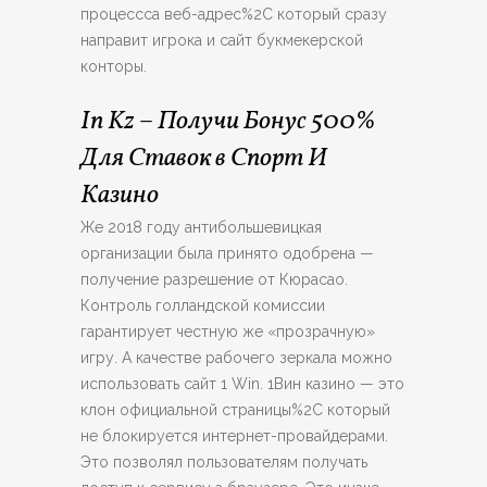
процессса веб-адрес%2C который сразу
направит игрока и сайт букмекерской
конторы.
In Kz – Получи Бонус 500%
Для Ставок в Спорт И
Казино
Же 2018 году антибольшевицкая
организации была принято одобрена —
получение разрешение от Кюрасао.
Контроль голландской комиссии
гарантирует честную же «прозрачную»
игру. А качестве рабочего зеркала можно
использовать сайт 1 Win. 1Вин казино — это
клон официальной страницы%2C который
не блокируется интернет-провайдерами.
Это позволял пользователям получать