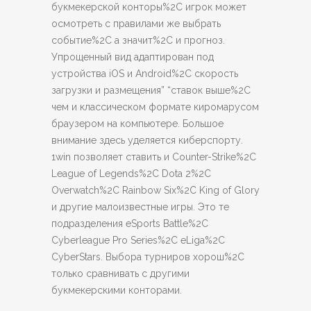
букмекерской конторы%2C игрок может
осмотреть с правилами же выбрать
событие%2C а значит%2C и прогноз.
Упрощенный вид адаптирован под
устройства iOS и Android%2C скорость
загрузки и размещения” “ставок выше%2C
чем и классическом формате киромарусом
браузером на компьютере. Большое
внимание здесь уделяется киберспорту.
1win позволяет ставить и Counter-Strike%2C
League of Legends%2C Dota 2%2C
Overwatch%2C Rainbow Six%2C King of Glory
и другие малоизвестные игры. Это те
подразделения eSports Battle%2C
Cyberleague Pro Series%2C eLiga%2C
CyberStars. Выбора турниров хорош%2C
только сравнивать с другими
букмекерскими конторами.