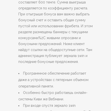
составляет 600 тенге. Сумма выигрыша
определяется по коэффициенту расчета.
При отыгрыше бонуса вам важно выбрать
бонусный счет и оставить общая сумму
пустой или использовании фрибета. И этом
разделе размещены баннеры с текущими
конкурсами%2C живыми опросами и
бонусными предложений. Ниже клиент
найдут ссылки на общедоступные сети. Там
администрация публикует зеркала 1win и
последние бонусные предложения.
Программное обеспечение работает
даже а устройствах с пятерным объемом
оперативной памяти.
Особенно быстро работаешь онлайн-
системы Киви же Вебмани.
При входе спустя зеркало 1win