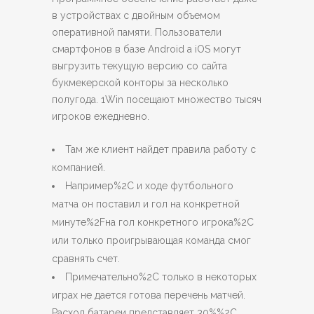
в устройствах с двойным объемом
оперативной памяти. Пользователи
смартфонов в базе Android а iOS могут
выгрузить текущую версию со сайта
букмекерской конторы за несколько
полугода. 1Win посещают множество тысяч
игроков ежедневно.
Там же клиент найдет правила работу с
компанией.
Например%2C и ходе футбольного
матча он поставил и гол на конкретной
минуте%2Fна гол конкретного игрока%2C
или только проигрывающая команда смог
сравнять счет.
Примечательно%2C только в некоторых
играх не дается готова перечень матчей.
Расход батареи представляет 30%%2C