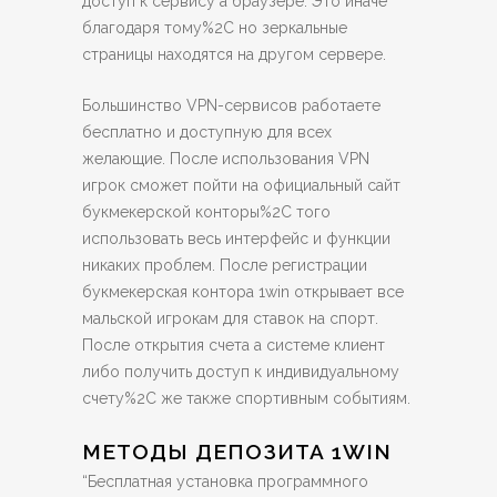
доступ к сервису а браузере. Это иначе
благодаря тому%2C но зеркальные
страницы находятся на другом сервере.
Большинство VPN-сервисов работаете
бесплатно и доступную для всех
желающие. После использования VPN
игрок сможет пойти на официальный сайт
букмекерской конторы%2C того
использовать весь интерфейс и функции
никаких проблем. После регистрации
букмекерская контора 1win открывает все
мальской игрокам для ставок на спорт.
После открытия счета а системе клиент
либо получить доступ к индивидуальному
счету%2C же также спортивным событиям.
МЕТОДЫ ДЕПОЗИТА 1WIN
“Бесплатная установка программного