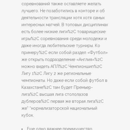
соревнований также оставляете желать
лучшего. Не позаботились в конторе и об
деятельности трансляции хотя хотя самых
интересных матчей. В топовых дисциплинах
есть более низкие лиги%2C товарищеские
игры%2C соревнования среди молодежи и
даже иногда любительские турниры. Ко
примеру%2C если собой раздел «Футбол»
же открыть подразделение «Англия»%2C
можно видеть АПЛ%2C Чемпионшип%2C
Лигу 1%2C Лигу 2 же региональные
чемпионаты. Но даже если собой футбол в
Казахстане%2C там будет Премьер-
лига%2C высшая лига стололазов
дублеров%2C первая же вторая лига%2C
же” “нормализаторской национальный
кубок.
Еще одно важнее преимущество