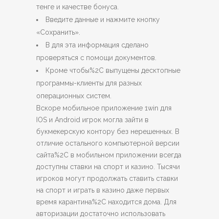
тенге и качестве бонуса.
Введите данные и нажмите кнопку
«Сохранить».
В для эта информация сделано
проверяться с помощи документов.
Кроме чтобы%2C выпущены десктопные
программы-клиенты для разных
операционных систем.
Вскоре мобильное приложение 1win для
IOS и Android игрок могла зайти в
букмекерскую контору без нерешенных. В
отличие остального компьютерной версии
сайта%2C в мобильном приложении всегда
доступны ставки на спорт и казино. Тысячи
игроков могут продолжать ставить ставки
на спорт и играть в казино даже первых
время карантина%2C находится дома. Для
авторизации достаточно использовать